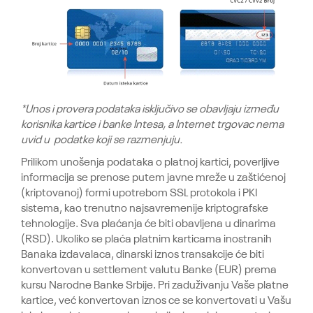
*Unos i provera podataka isključivo se obavljaju između
korisnika kartice i banke Intesa, a Internet trgovac nema
uvid u podatke koji se razmenjuju.
Prilikom unošenja podataka o platnoj kartici, poverljive
informacija se prenose putem javne mreže u zaštićenoj
(kriptovanoj) formi upotrebom SSL protokola i PKI
sistema, kao trenutno najsavremenije kriptografske
tehnologije. Sva plaćanja će biti obavljena u dinarima
(RSD). Ukoliko se plaća platnim karticama inostranih
Banaka izdavalaca, dinarski iznos transakcije će biti
konvertovan u settlement valutu Banke (EUR) prema
kursu Narodne Banke Srbije. Pri zaduživanju Vaše platne
kartice, već konvertovan iznos ce se konvertovati u Vašu