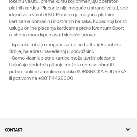
lokalnu valutu, prema kursu koji primenjuju operatori
platnih kartica. Plaćanje nije moguće u stranoj valuti, već
isključivo u valuti RSD. Plaćanje je moguće platnim
karticama domaćih i inostranih banaka. Kupac koji koristi
uslugu online plaćanja karticama preko Kvantum Sport
e-shopa mora ispunjavati sledeće uslove:
- Isporuka robe je moguća samo na teritoriji Republike
Srbije, na adresi navedenoj u porudžbini.
- Samo vlasnik platne kartice može izvršiti plaćanje.
U slučaju dodatnih pitanja možete nam se obratiti
putem online formulara na linku KORISNIČKA PODRŠKA
ili pozivom na +381114428300 .
KONTAKT