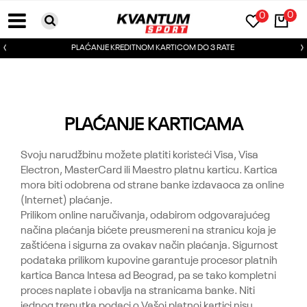
0
0
PLAĆANJE KREDITNOM KARTICOM DO 3 RATE
PLAĆANJE KARTICAMA
Svoju narudžbinu možete platiti koristeći Visa, Visa
Electron, MasterCard ili Maestro platnu karticu. Kartica
mora biti odobrena od strane banke izdavaoca za online
(Internet) plaćanje.
Prilikom online naručivanja, odabirom odgovarajućeg
načina plaćanja bićete preusmereni na stranicu koja je
zaštićena i sigurna za ovakav način plaćanja. Sigurnost
podataka prilikom kupovine garantuje procesor platnih
kartica Banca Intesa ad Beograd, pa se tako kompletni
proces naplate i obavlja na stranicama banke. Niti
jednog trenutka podaci o Vašoj platnoj kartici nisu