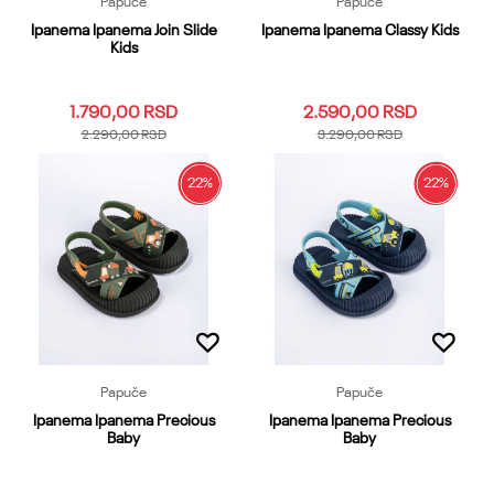
Papuče
Papuče
Ipanema Ipanema Join Slide
Ipanema Ipanema Classy Kids
Kids
1.790,00
RSD
2.590,00
RSD
2.290,00
RSD
3.290,00
RSD
22
%
22
%
25.26
27
28.29
30
28.29
30
31
32
33
31
32
33.34
35.36
34.35
36
37
38
Dodaj u korpu
Dodaj u korpu
Papuče
Papuče
Ipanema Ipanema Precious
Ipanema Ipanema Precious
Baby
Baby