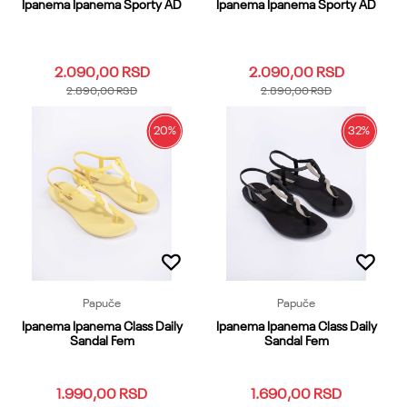
Ipanema Ipanema Sporty AD
Ipanema Ipanema Sporty AD
2.090,00
RSD
2.090,00
RSD
2.890,00
RSD
2.890,00
RSD
20
%
32
%
39.40
41
42
43
44
39.40
41
42
43
44
45.46
47
45.46
47
Dodaj u korpu
Dodaj u korpu
Papuče
Papuče
Ipanema Ipanema Class Daily
Ipanema Ipanema Class Daily
Sandal Fem
Sandal Fem
1.990,00
RSD
1.690,00
RSD