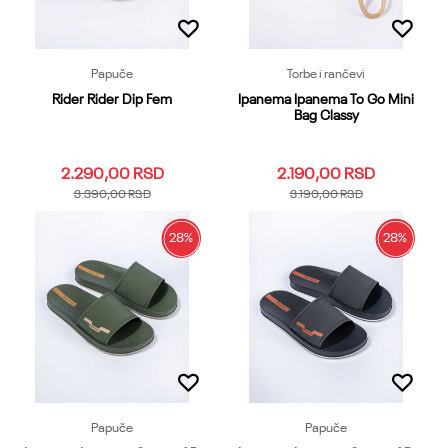
Papuče
Torbe i rančevi
Rider Rider Dip Fem
Ipanema Ipanema To Go Mini
Bag Classy
2.290,00
RSD
2.190,00
RSD
3.390,00
RSD
3.190,00
RSD
28
%
28
%
37
38
39
40
41.42
Dodaj u korpu
Dodaj u korpu
Papuče
Papuče