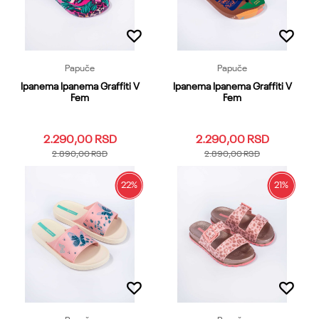
Papuče
Papuče
Ipanema Ipanema Graffiti V
Ipanema Ipanema Graffiti V
Fem
Fem
2.290,00
RSD
2.290,00
RSD
2.890,00
RSD
2.890,00
RSD
22
%
21
%
35.36
37
38
39
40
35.36
37
38
39
40
41.42
41.42
Dodaj u korpu
Dodaj u korpu