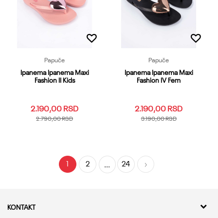
Papuče
Papuče
Ipanema Ipanema Maxi
Ipanema Ipanema Maxi
Fashion II Kids
Fashion IV Fem
2.190,00
RSD
2.190,00
RSD
2.790,00
RSD
3.190,00
RSD
27.28
29.30
31.32
33.34
35.36
37
38
39
40
35.36
41.42
43
1
2
24
...
Dodaj u korpu
Dodaj u korpu
KONTAKT