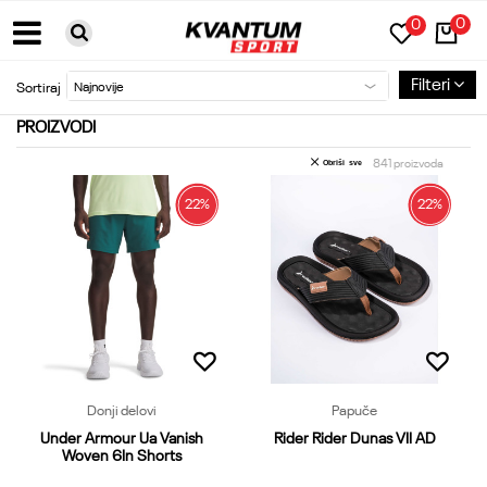
0
0
BESPLATNA DOSTAVA ZA PORUDŽBINE PREKO 6000RSD
Filteri
Sortiraj
PROIZVODI
841
proizvoda
Obriši sve
22
%
22
%
Donji delovi
Papuče
Under Armour Ua Vanish
Rider Rider Dunas VII AD
Woven 6In Shorts