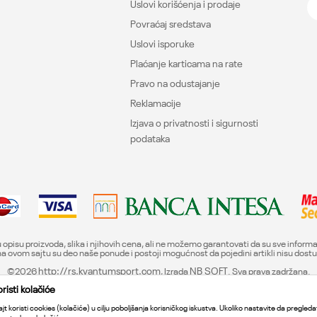
Uslovi korišćenja i prodaje
Povraćaj sredstava
Uslovi isporuke
Plaćanje karticama na rate
Pravo na odustajanje
Reklamacije
Izjava o privatnosti i sigurnosti
podataka
 opisu proizvoda, slika i njihovih cena, ali ne možemo garantovati da su sve inform
i na ovom sajtu su deo naše ponude i postoji mogućnost da pojedini artikli nisu dos
©2026
http://rs.kvantumsport.com
, Izrada
NB SOFT
. Sva prava zadržana.
isti kolačiće
jt koristi cookies (kolačiće) u cilju poboljšanja korisničkog iskustva. Ukoliko nastavite da pregledat