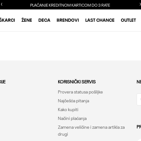
PLAĆANJE KREDITNOM KARTICOM DO 3 RATE
ŠKARCI
ŽENE
DECA
BRENDOVI
LAST CHANCE
OUTLET
IJE
KORISNIČKI SERVIS
N
Provera statusa pošiljke
Najčešća pitanja
Kako kupiti
Načini plaćanja
P
Zamena veličine i zamena artikla za
drugi