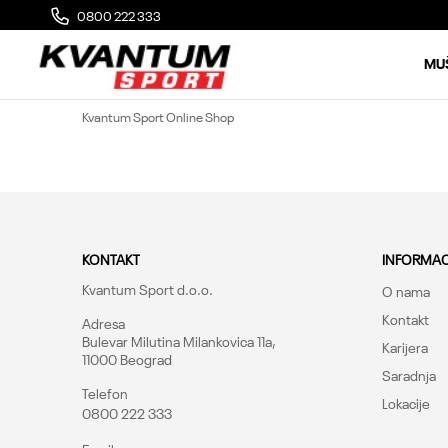
0800 222 333
MOGUĆA ZAMENA 14 DANA OD DOSTAVE
MU
Kvantum Sport Online Shop
KONTAKT
INFORMAC
Kvantum Sport d.o.o.
O nama
Kontakt
Adresa
Bulevar Milutina Milankovica 11a,
Karijera
11000 Beograd
Saradnja
Telefon
Lokacije
0800 222 333