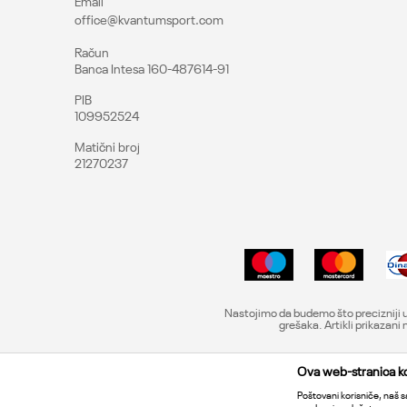
Email
office@kvantumsport.com
Račun
Banca Intesa 160-487614-91
PIB
109952524
Matični broj
21270237
Nastojimo da budemo što precizniji u
grešaka. Artikli prikazan
Ova web-stranica kor
Poštovani korisniče, naš sa