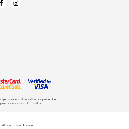
acije u svakom trenutku potpune i bez
tupni u određenom trenutku
e i koristite našu Internet