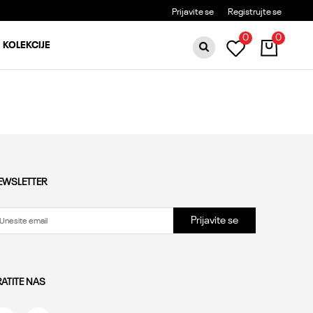
BESPLATNA DOSTAVA ZA PORUDŽBINE PREKO 6000RSD
Prijavite se
Registrujte se
0
0
KOLEKCIJE
EWSLETTER
Prijavite se
RATITE NAS