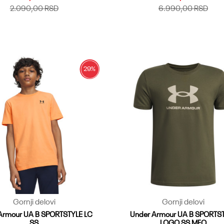
2.090,00
RSD
6.990,00
RSD
30
31
32
33
34.35
YLG
YMD
YXL
36
37.38
Dodaj u korpu
Dodaj u korpu
29
%
Gornji delovi
Gornji delovi
Armour UA B SPORTSTYLE LC
Under Armour UA B SPORTS
SS
LOGO SS MFO