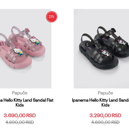
28.29
28.29
Dodaj u korpu
Dodaj u korpu
21
%
Papuče
Papuče
 Hello Kitty Land Sandal Flat
Ipanema Hello Kitty Land Sanda
Kids
Kids
3.690,00
RSD
3.290,00
RSD
4.690,00
RSD
4.690,00
RSD