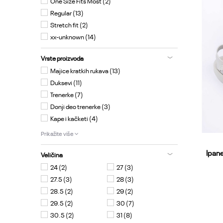
One Size Fits Most (2)
Regular (13)
Stretch fit (2)
xx-unknown (14)
Vrste proizvoda
Majice kratkih rukava (13)
Duksevi (11)
Trenerke (7)
Donji deo trenerke (3)
Kape i kačketi (4)
Prikažite više
Ipan
Veličina
24
(2)
27
(3)
27.5
(3)
28
(3)
28.5
(2)
29
(2)
29.5
(2)
30
(7)
19.20
30.5
(2)
31
(8)