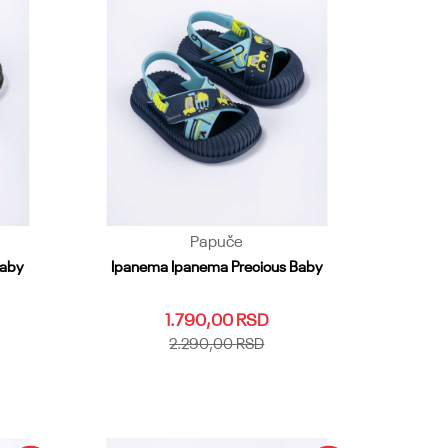
Papuče
Baby
Ipanema Ipanema Precious Baby
1.790,00
RSD
2.290,00
RSD
27
19.20
21
22.23
24
25.26
27
Dodaj u korpu