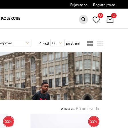
BESPLATNA DOSTAVA ZA PORUDŽBINE PREKO 6000RSD
Prijavite se
Registrujte se
0
0
KOLEKCIJE
Prikaži
po strani
65
proizvoda
Obriši sve
22
%
22
%