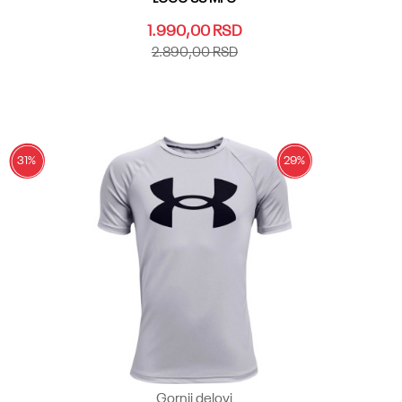
1.990,00
RSD
2.890,00
RSD
YLG
YMD
YSM
YXL
YXS
Dodaj u korpu
31
%
29
%
Gornji delovi