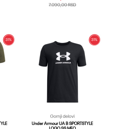
7.090,00
RSD
YLG
YMD
YSM
Dodaj u korpu
31
%
31
%
Gornji delovi
TYLE
Under Armour UA B SPORTSTYLE
LOGO SS MFO