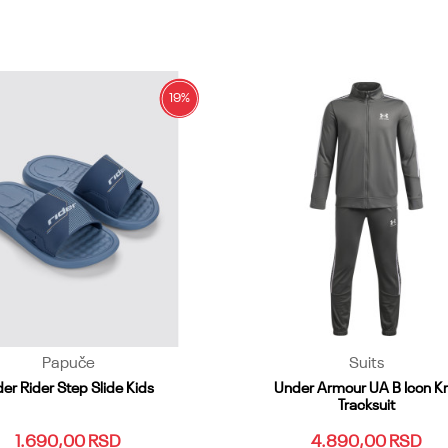
28.29
30
31
32
33
27
28.29
30
31
32
34.35
36
34.35
36
Dodaj u korpu
Dodaj u korpu
19
%
Papuče
Suits
der Rider Step Slide Kids
Under Armour UA B Icon Kn
Tracksuit
1.690,00
RSD
4.890,00
RSD