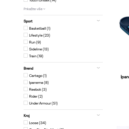
Prikažite više
Sport
Basketball (1)
Lifestyle (23)
Run (9)
Sideline (13)
Train (19)
Brend
Cartago (1)
Ipan
Ipanema (8)
Reebok (3)
Rider (2)
Under Armour (51)
25.26
Kroj
Loose (34)