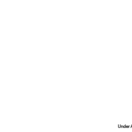
28.29
Under 