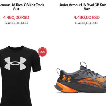
rmour UA Rival CB Knit Track
Under Armour UA Rival CB Knit
Suit
Suit
4.490,00
RSD
4.490,00
RSD
6.490,00
RSD
6.490,00
RSD
LG
YMD
YSM
YXL
YXS
YLG
YMD
YSM
YXL
YXS
Dodaj u korpu
Dodaj u korpu
29
%