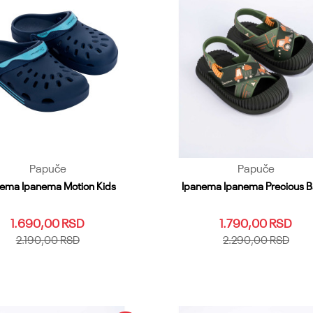
Papuče
Papuče
ema Ipanema Motion Kids
Ipanema Ipanema Precious 
1.690,00
RSD
1.790,00
RSD
2.190,00
RSD
2.290,00
RSD
27
28.29
30
31
32
19.20
21
22.23
24
25.26
33
34.35
36
Dodaj u korpu