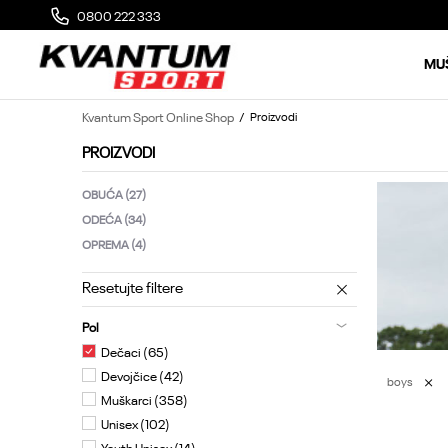
0800 222 333
MOGUĆA ZAMENA 14 DANA OD DOSTAVE
MU
Kvantum Sport Online Shop
Proizvodi
PROIZVODI
OBUĆA
(27)
ODEĆA
(34)
OPREMA
(4)
Resetujte filtere
Pol
Dečaci (65)
Devojčice (42)
boys
Muškarci (358)
Unisex (102)
Youth Unisex (14)