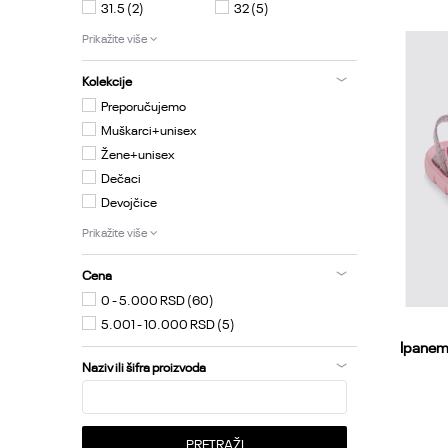
31.5
(2)
32
(5)
Prikažite više
Kolekcije
Preporučujemo
Muškarci+unisex
Žene+unisex
Dečaci
Devojčice
Prikažite više
Cena
0 - 5.000 RSD (60)
5.001 - 10.000 RSD (5)
Ipanema
Naziv ili šifra proizvoda
PRETRAŽI