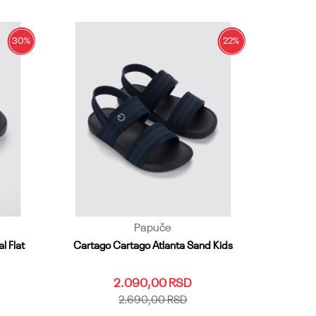
35.36
37
38
Dodaj u korpu
30
%
22
%
Papuče
l Flat
Cartago Cartago Atlanta Sand Kids
2.090,00
RSD
2.690,00
RSD