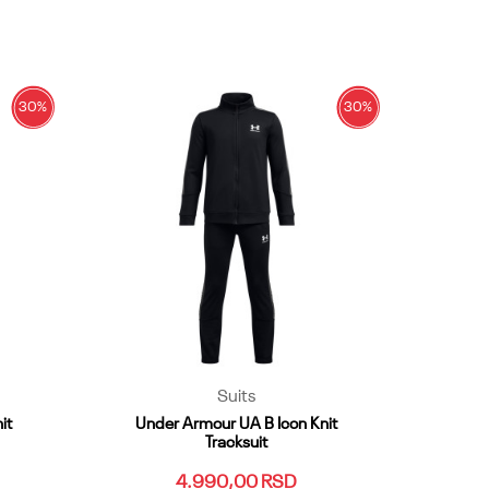
33
28.29
30
31
32
33
34.35
36
37.38
Dodaj u korpu
30
%
30
%
Suits
it
Under Armour UA B Icon Knit
Tracksuit
4.990,00
RSD