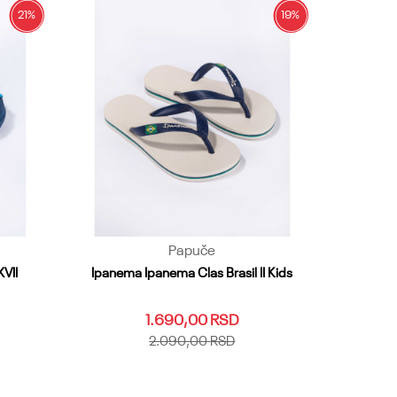
21
%
19
%
Papuče
VII
Ipanema Ipanema Clas Brasil II Kids
1.690,00
RSD
2.090,00
RSD
27
25.26
27.28
29.30
31.32
33.34