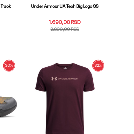
 Track
Under Armour UA Tech Big Logo SS
1.690,00
RSD
2.390,00
RSD
YLG
YMD
YSM
YXL
YXS
Dodaj u korpu
30
%
32
%