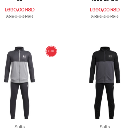
1.690,00
RSD
1.990,00
RSD
2.390,00
RSD
2.890,00
RSD
LG
YMD
YSM
YXL
YXS
YLG
YMD
YSM
YXL
YXS
Dodaj u korpu
Dodaj u korpu
31
%
Suits
Suits