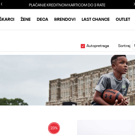
PLAĆANJE KREDITNOM KARTICOM DO 3 RATE
ŠKARCI
ŽENE
DECA
BRENDOVI
LAST CHANCE
OUTLET
Autopretraga
Sortiraj
23
%