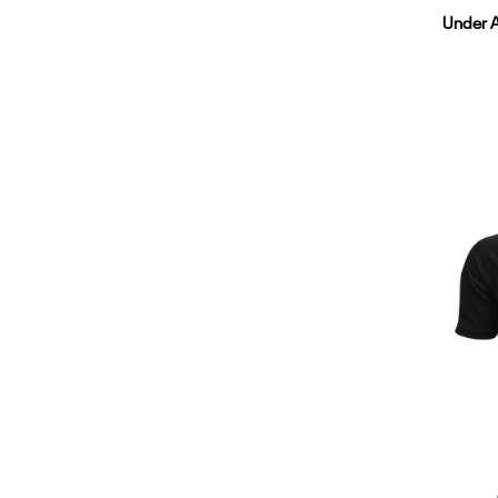
Under A
Y