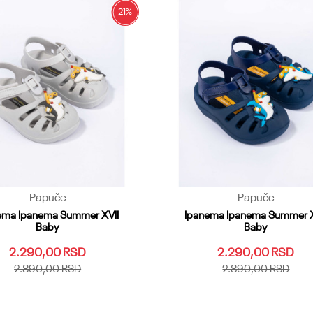
Dodaj u korpu
21
%
Papuče
Papuče
ema Ipanema Summer XVII
Ipanema Ipanema Summer X
Baby
Baby
2.290,00
RSD
2.290,00
RSD
2.890,00
RSD
2.890,00
RSD
21
22.23
24
25.26
27
19.20
21
22.23
24
25.26