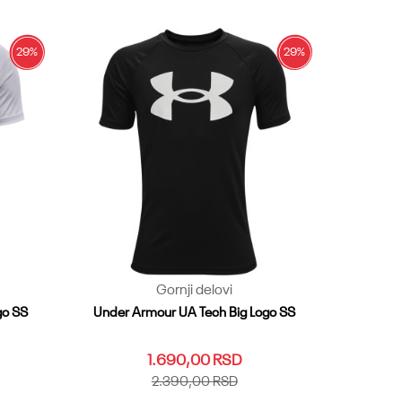
Dodaj u korpu
29
%
29
%
Gornji delovi
go SS
Under Armour UA Tech Big Logo SS
1.690,00
RSD
2.390,00
RSD