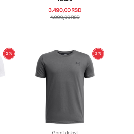
3.490,00
RSD
4.990,00
RSD
YLG
YMD
YSM
YXL
YXS
Dodaj u korpu
21
%
31
%
Gornji delovi