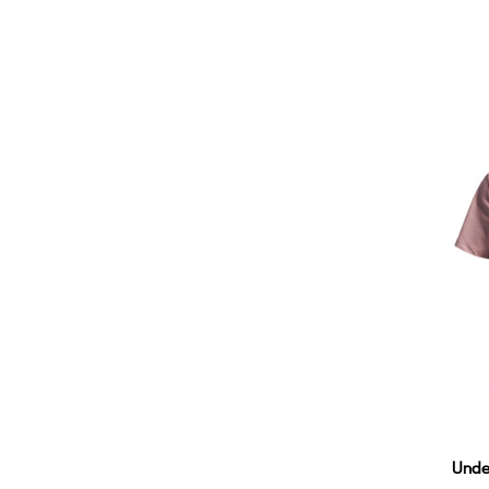
Y
Unde