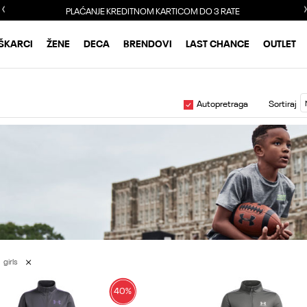
LAĆANJE KREDITNOM KARTICOM DO 3 RATE
BESPLA
ŠKARCI
ŽENE
DECA
BRENDOVI
LAST CHANCE
OUTLET
Autopretraga
Sortiraj
girls
40
%