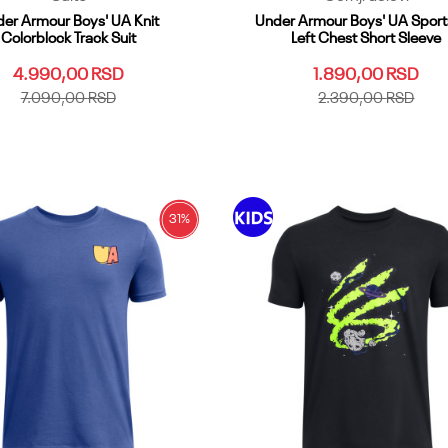
er Armour Boys' UA Knit
Under Armour Boys' UA Sport
Colorblock Track Suit
Left Chest Short Sleeve
4.990,00
RSD
1.890,00
RSD
7.090,00
RSD
2.390,00
RSD
LG
YMD
YSM
YXL
YXS
YLG
YMD
YSM
YXL
YXS
Dodaj u korpu
Dodaj u korpu
31
%