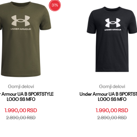
31
%
Gornji delovi
Gornji delovi
 Armour UA B SPORTSTYLE
Under Armour UA B SPORTS
LOGO SS MFO
LOGO SS MFO
1.990,00
RSD
1.990,00
RSD
2.890,00
RSD
2.890,00
RSD
LG
YMD
YSM
YXL
YXS
YLG
YMD
YSM
YXL
YXS