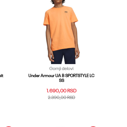
Gornji delovi
it
Under Armour UA B SPORTSTYLE LC
SS
1.690,00
RSD
2.390,00
RSD
YLG
YMD
YSM
YXL
YXS
Dodaj u korpu