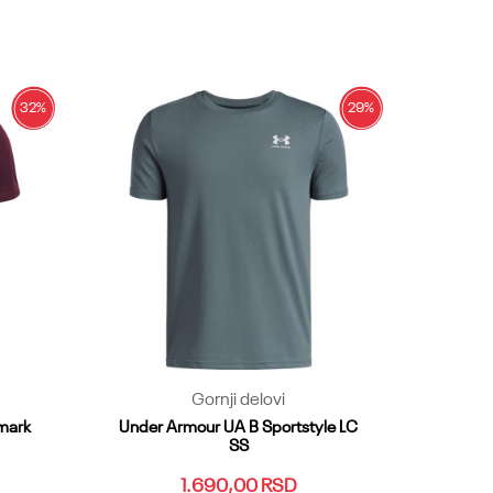
YLG
YMD
YSM
YXL
YXS
Dodaj u korpu
32
%
29
%
Gornji delovi
mark
Under Armour UA B Sportstyle LC
SS
1.690,00
RSD