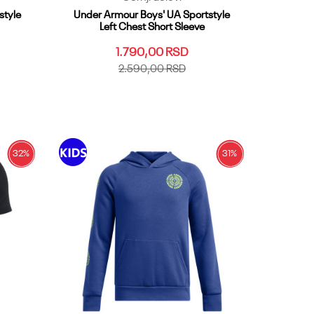
style
Under Armour Boys' UA Sportstyle
Left Chest Short Sleeve
1.790,00
RSD
2.590,00
RSD
YLG
YMD
YSM
YXL
YXS
Dodaj u korpu
32
%
31
%