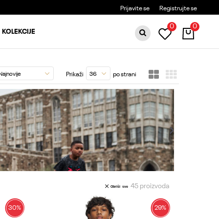
TNA DOSTAVA ZA PORUDŽBINE PREKO 6000RSD
Prijavite se
Registrujte se
0
0
KOLEKCIJE
Prikaži
po strani
45
proizvoda
Obriši sve
30
%
29
%