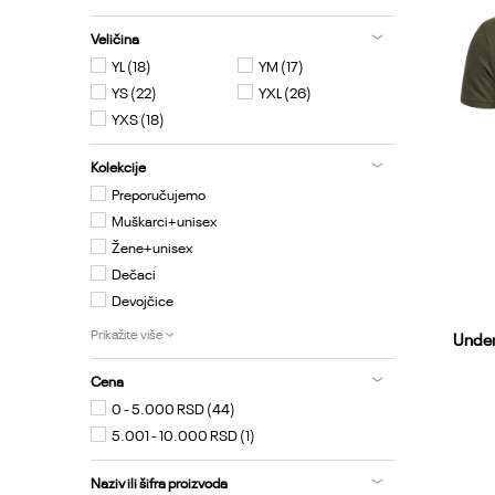
Veličina
YL
(18)
YM
(17)
YS
(22)
YXL
(26)
YXS
(18)
Kolekcije
Preporučujemo
Muškarci+unisex
Žene+unisex
Dečaci
Devojčice
Prikažite više
Under
Cena
0 - 5.000 RSD (44)
5.001 - 10.000 RSD (1)
Y
Naziv ili šifra proizvoda