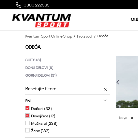
MOGUĆA ZAMENA 14 DANA OD DOSTAVE
0800 222 333
P
MU
Kvantum Sport Online Shop
Proizvodi
Odeća
ODEĆA
SUITS
(8)
DONJI DELOVI
(6)
GORNJI DELOVI
(31)
Resetujte filtere
Pol
Dečaci (33)
Devojčice (12)
boys
Muškarci (238)
Žene (132)