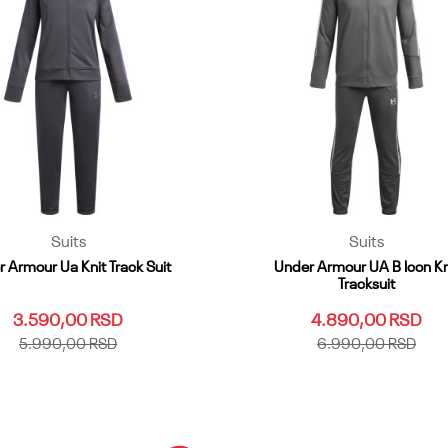
Suits
Suits
 Armour Ua Knit Track Suit
Under Armour UA B Icon Kn
Tracksuit
3.590,00
RSD
4.890,00
RSD
5.990,00
RSD
6.990,00
RSD
LG
YMD
YSM
YXL
YXS
YLG
YMD
YXL
Dodaj u korpu
Dodaj u korpu