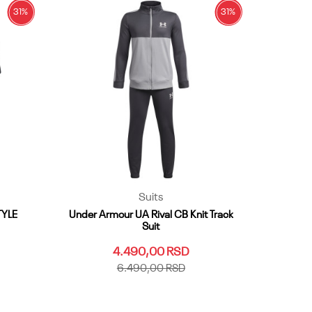
31
%
31
%
Suits
TYLE
Under Armour UA Rival CB Knit Track
Suit
4.490,00
RSD
6.490,00
RSD
YLG
YMD
YSM
YXL
YXS