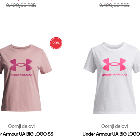
2.490,00
RSD
2.490,00
RSD
LG
YMD
YSM
YXL
YXS
YLG
YMD
YSM
YXL
YXS
Dodaj u korpu
Dodaj u korpu
29
%
Gornji delovi
Gornji delovi
r Armour UA BIG LOGO SS
Under Armour UA BIG LOGO