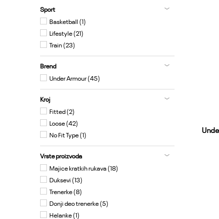
Sport
Basketball (1)
Lifestyle (21)
Train (23)
Brend
Under Armour (45)
Kroj
Fitted (2)
Loose (42)
Under
No Fit Type (1)
Vrste proizvoda
Majice kratkih rukava (18)
Duksevi (13)
Y
Trenerke (8)
Donji deo trenerke (5)
Helanke (1)