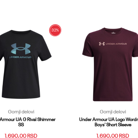
LG
YMD
YSM
YXL
YXS
YLG
YMD
YSM
YXL
YXS
Dodaj u korpu
Dodaj u korpu
32
%
Gornji delovi
Gornji delovi
Armour UA G Rival Shimmer
Under Armour UA Logo Word
SS
Boys' Short Sleeve
1.690,00
RSD
1.690,00
RSD