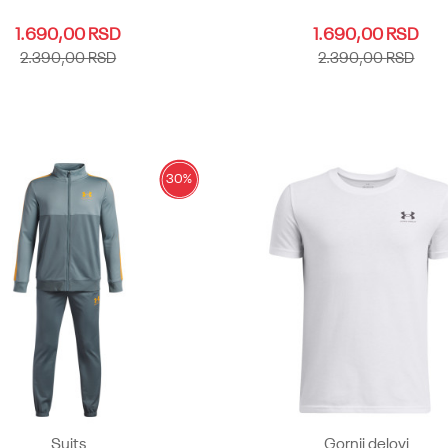
1.690,00
RSD
1.690,00
RSD
2.390,00
RSD
2.390,00
RSD
LG
YMD
YSM
YXL
YXS
YLG
YMD
YSM
YXL
YXS
Dodaj u korpu
Dodaj u korpu
30
%
Suits
Gornji delovi