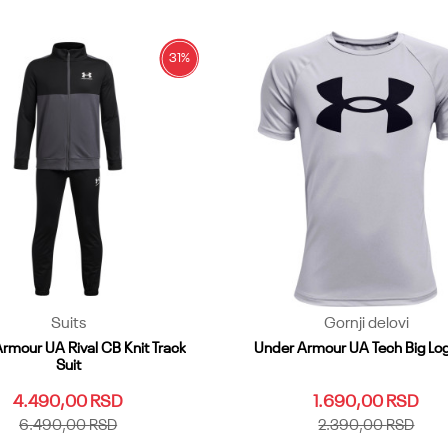
Dodaj u korpu
Dodaj u korpu
31
%
Suits
Gornji delovi
rmour UA Rival CB Knit Track
Under Armour UA Tech Big Lo
Suit
4.490,00
RSD
1.690,00
RSD
6.490,00
RSD
2.390,00
RSD