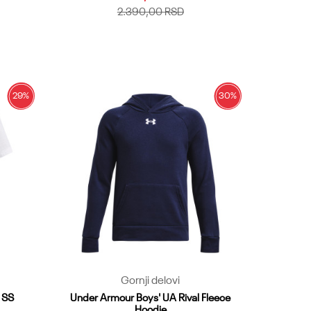
2.390,00
RSD
YLG
YMD
YSM
YXL
YXS
Dodaj u korpu
29
%
30
%
Gornji delovi
 SS
Under Armour Boys' UA Rival Fleece
Hoodie