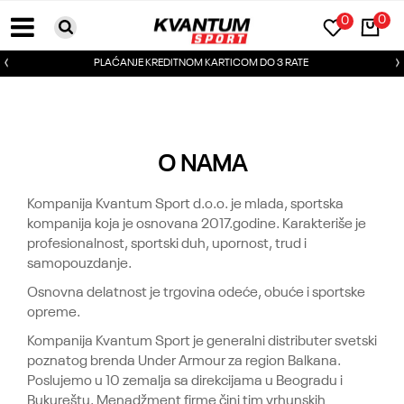
0
0
PLAĆANJE KREDITNOM KARTICOM DO 3 RATE
O NAMA
Kompanija Kvantum Sport d.o.o. je mlada, sportska
kompanija koja je osnovana 2017.godine. Karakteriše je
profesionalnost, sportski duh, upornost, trud i
samopouzdanje.
Osnovna delatnost je trgovina odeće, obuće i sportske
opreme.
Kompanija Kvantum Sport je generalni distributer svetski
poznatog brenda Under Armour za region Balkana.
Poslujemo u 10 zemalja sa direkcijama u Beogradu i
Bukureštu. Menadžment firme čini tim vrhunskih