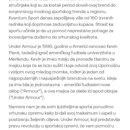
stručnjaka koji su za kratak period doveli ovaj brend do
svojevrsnog modnog sportskog trenda u regionu.
Kvantum Sport danas zapošljava više od 160 izvrsnih
radnika koji doprinose zadovoljstvu kupaca. Strast ka
sportu učinila je da uz pomoć neprestane potrage za
inovacijama dođemo do vrhunskog kvaliteta.
Under Armour je 1996. godine u Americi osnovao Kevin
Plank, tadašnji igrač američkog fudbala univerziteta u
Merilendu. Kevin je imao misiju da pronađe tkaninu za
majicu koja će se brzo sušiti i koja odvodi znoj.Upornošću
i vizijom ovog mladog momka, rođen je jedan od
najpopularnijih i najuspešnijih brendova na svetu. Ideja
za ime bila je jednostavna – američki fudbaleri nose
oklop (“Armour”), a ova majica će dakle ići ispod oklopa
(“Under Armour”).
Namera nam je da svim ljubiteljima sporta ponudimo
vrhunsku opremu kako bi dali svoj maksimum i uspeli u
postizanju željenih ciljeva. Under Armour, koji predstavlja
pravu revoluciju u sportskoj opremi, će vam pomoći u