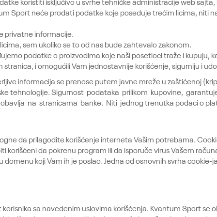
tke koristiti isključivo u svrhe tehničke administracije web sajta
um Sport neće prodati podatke koje poseduje trećim licima, niti n
e privatne informacije.
licima, sem ukoliko se to od nas bude zahtevalo zakonom.
ujemo podatke o proizvodima koje naši posetioci traže i kupuju, k
h stranica, i omogućili Vam jednostavnije korišćenje, sigurniju i ud
erljive informacija se prenose putem javne mreže u zaštićenoj (kr
ske tehnologije. Sigurnost podataka prilikom kupovine, garantuj
bavlja na stranicama banke. Niti jednog trenutka podaci o platn
ne da prilagodite korišćenje interneta Vašim potrebama. Cookie j
ti korišćeni da pokrenu program ili da isporuče virus Vašem računa
 u domenu koji Vam ih je poslao. Jedna od osnovnih svrha cookie-
 korisnika sa navedenim uslovima korišćenja. Kvantum Sport se 