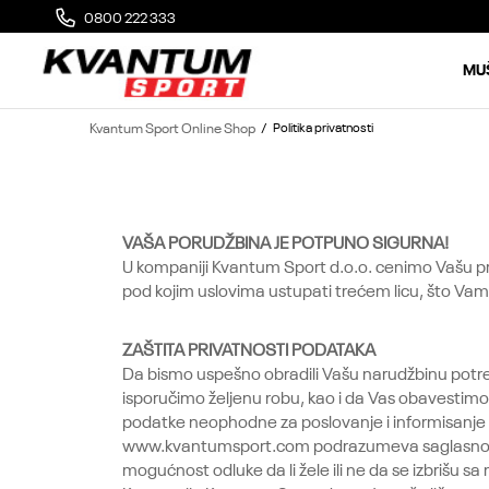
0800 222 333
MOGUĆA ZAMENA 14 DANA OD DOSTAVE
MU
Kvantum Sport Online Shop
Politika privatnosti
VAŠA PORUDŽBINA JE POTPUNO SIGURNA!
U kompaniji Kvantum Sport d.o.o. cenimo Vašu pr
pod kojim uslovima ustupati trećem licu, što Va
ZAŠTITA PRIVATNOSTI PODATAKA
Da bismo uspešno obradili Vašu narudžbinu potre
isporučimo željenu robu, kao i da Vas obavesti
podatke neophodne za poslovanje i informisanje kor
www.kvantumsport.com podrazumeva saglasnost k
mogućnost odluke da li žele ili ne da se izbrišu sa