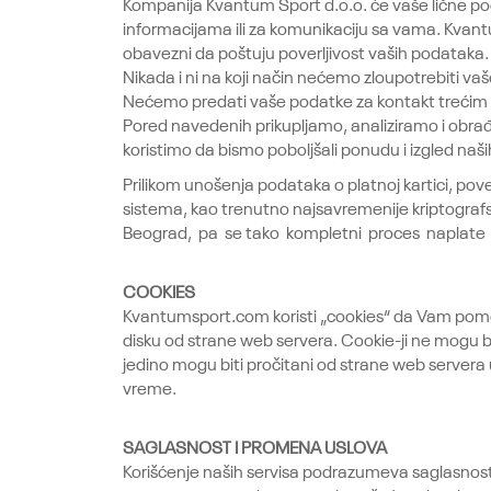
Kompanija Kvantum Sport d.o.o. će vaše lične poda
informacijama ili za komunikaciju sa vama. Kvant
obavezni da poštuju poverljivost vaših podataka.
Nikada i ni na koji način nećemo zloupotrebiti vaš
Nećemo predati vaše podatke za kontakt trećim 
Pored navedenih prikupljamo, analiziramo i obrađ
koristimo da bismo poboljšali ponudu i izgled naši
Prilikom unošenja podataka o platnoj kartici, pov
sistema, kao trenutno najsavremenije kriptograf
Beograd, pa se tako kompletni proces naplate o
COOKIES
Kvantumsport.com koristi „cookies“ da Vam pomog
disku od strane web servera. Cookie-ji ne mogu bi
jedino mogu biti pročitani od strane web servera
vreme.
SAGLASNOST I PROMENA USLOVA
Korišćenje naših servisa podrazumeva saglasnost