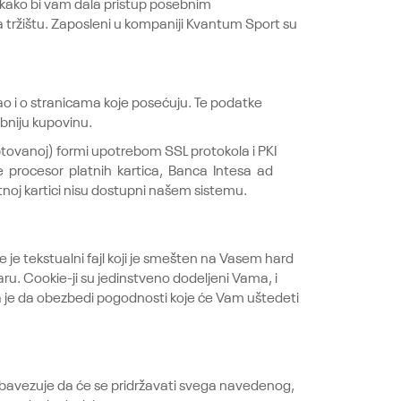
, kako bi vam dala pristup posebnim
a tržištu. Zaposleni u kompaniji Kvantum Sport su
ao i o stranicama koje posećuju. Te podatke
obniju kupovinu.
iptovanoj) formi upotrebom SSL protokola i PKI
e procesor platnih kartica, Banca Intesa ad
oj kartici nisu dostupni našem sistemu.
e tekstualni fajl koji je smešten na Vasem hard
ru. Cookie-ji su jedinstveno dodeljeni Vama, i
ja je da obezbedi pogodnosti koje će Vam uštedeti
obavezuje da će se pridržavati svega navedenog,