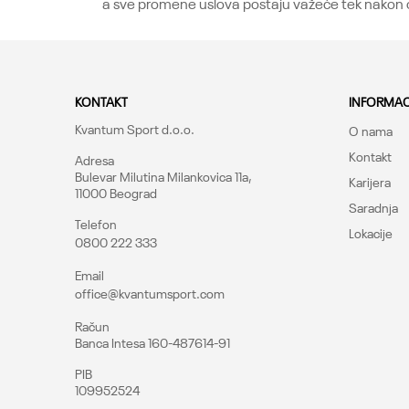
a sve promene uslova postaju važeće tek nakon obj
KONTAKT
INFORMAC
Kvantum Sport d.o.o.
O nama
Kontakt
Adresa
Bulevar Milutina Milankovica 11a,
Karijera
11000 Beograd
Saradnja
Telefon
Lokacije
0800 222 333
Email
office@kvantumsport.com
Račun
Banca Intesa 160-487614-91
PIB
109952524