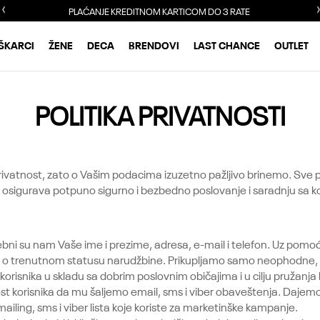
PLAĆANJE KREDITNOM KARTICOM DO 3 RATE
ŠKARCI
ŽENE
DECA
BRENDOVI
LAST CHANCE
OUTLET
POLITIKA PRIVATNOSTI
ivatnost, zato o Vašim podacima izuzetno pažljivo brinemo. Sve 
m osigurava potpuno sigurno i bezbedno poslovanje i saradnju sa
bni su nam Vaše ime i prezime, adresa, e-mail i telefon. Uz po
mo o trenutnom statusu narudžbine. Prikupljamo samo neophodne,
isnika u skladu sa dobrim poslovnim običajima i u cilju pružanja k
orisnika da mu šaljemo email, sms i viber obaveštenja. Dajemo
 mailing, sms i viber lista koje koriste za marketinške kampanje.