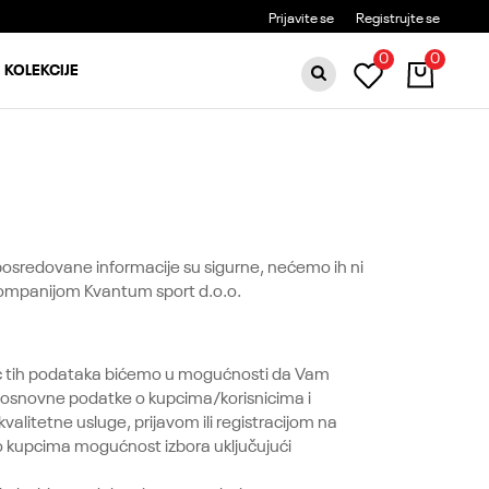
BESPLATNA DOSTAVA ZA PORUDŽBINE PREKO 6000RSD
Prijavite se
Registrujte se
0
0
KOLEKCIJE
posredovane informacije su sigurne, nećemo ih ni
 kompanijom Kvantum sport d.o.o.
moć tih podataka bićemo u mogućnosti da Vam
 osnovne podatke o kupcima/korisnicima i
valitetne usluge, prijavom ili registracijom na
 kupcima mogućnost izbora uključujući