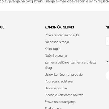
avljivanja na ovoj strani i slanja e-mail obaveštenja svim regist
IJE
KORISNIČKI SERVIS
N
Provera statusa pošiljke
Najčešća pitanja
Kako kupiti
Načini plaćanja
P
Zamena veličine i zamena artikla za
drugi
Uslovi korišćenja i prodaje
Povraćaj sredstava
Uslovi isporuke
Plaćanje karticama na rate
Pravo na odustajanje
Reklamacije