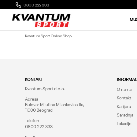
0800 222 333
MOGUĆA ZAMENA 14 DANA OD DOSTAVE
MU
Kvantum Sport Online Shop
KONTAKT
INFORMAC
Kvantum Sport d.o.o.
O nama
Kontakt
Adresa
Bulevar Milutina Milankovica 11a,
Karijera
11000 Beograd
Saradnja
Telefon
Lokacije
0800 222 333