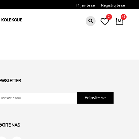
BESPLATNA DOSTAVA ZA PORUDŽBINE PREKO 6000RSD
Prijavite se
Registrujte se
0
0
KOLEKCIJE
EWSLETTER
Prijavite se
RATITE NAS