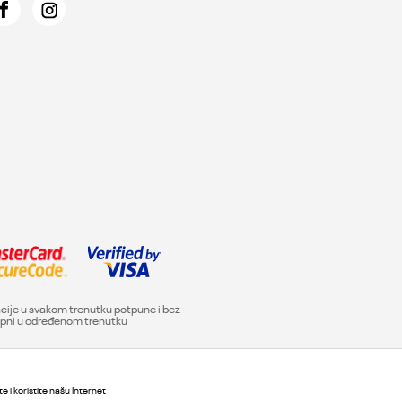
acije u svakom trenutku potpune i bez
tupni u određenom trenutku
e i koristite našu Internet