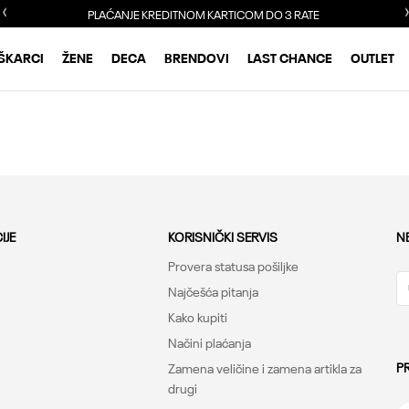
PLAĆANJE KREDITNOM KARTICOM DO 3 RATE
ŠKARCI
ŽENE
DECA
BRENDOVI
LAST CHANCE
OUTLET
IJE
KORISNIČKI SERVIS
N
Provera statusa pošiljke
Najčešća pitanja
Kako kupiti
Načini plaćanja
P
Zamena veličine i zamena artikla za
drugi