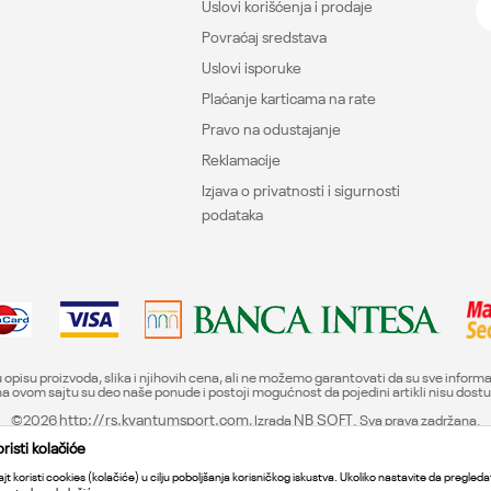
Uslovi korišćenja i prodaje
Povraćaj sredstava
Uslovi isporuke
Plaćanje karticama na rate
Pravo na odustajanje
Reklamacije
Izjava o privatnosti i sigurnosti
podataka
 opisu proizvoda, slika i njihovih cena, ali ne možemo garantovati da su sve inform
i na ovom sajtu su deo naše ponude i postoji mogućnost da pojedini artikli nisu dos
©2026
http://rs.kvantumsport.com
, Izrada
NB SOFT
. Sva prava zadržana.
isti kolačiće
jt koristi cookies (kolačiće) u cilju poboljšanja korisničkog iskustva. Ukoliko nastavite da pregledat