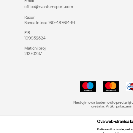
Email
office@kvantumsport.com
Račun
Banca Intesa 160-487614-91
PIB
109952524
Matični broj
21270237
Nastojimo da budemo što precizniji u
grešaka. Artikli prikazan
Ova web-stranica kor
Poštovani korisniče, naš sa