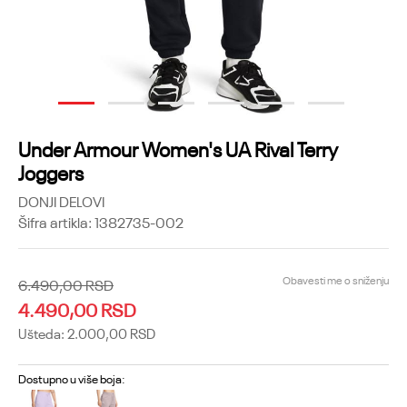
1
2
3
4
5
6
Under Armour Women's UA Rival Terry
Joggers
DONJI DELOVI
Šifra artikla:
1382735-002
Obavesti me o sniženju
6.490,00
RSD
4.490,00
RSD
Ušteda:
2.000,00
RSD
Dostupno u više boja: