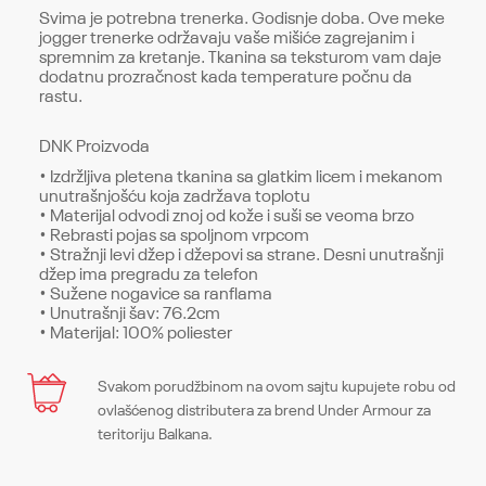
Svima je potrebna trenerka. Godisnje doba. Ove meke
jogger trenerke održavaju vaše mišiće zagrejanim i
spremnim za kretanje. Tkanina sa teksturom vam daje
dodatnu prozračnost kada temperature počnu da
rastu.
DNK Proizvoda
• Izdržljiva pletena tkanina sa glatkim licem i mekanom
unutrašnjošću koja zadržava toplotu
• Materijal odvodi znoj od kože i suši se veoma brzo
• Rebrasti pojas sa spoljnom vrpcom
• Stražnji levi džep i džepovi sa strane. Desni unutrašnji
džep ima pregradu za telefon
• Sužene nogavice sa ranflama
• Unutrašnji šav: 76.2cm
• Materijal: 100% poliester
Karakteristika
Svakom porudžbinom na ovom sajtu kupujete robu od
Naziv
Ime/Nadimak
ovlašćenog distributera za brend Under Armour za
teritoriju Balkana.
Naziv
TECH POLO
Sezona
TECH POLO