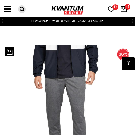
0
0
PLAĆANJE KREDITNOM KARTICOM DO 3 RATE
30
%