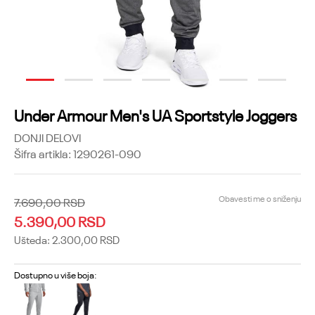
1
2
3
4
5
6
7
Under Armour Men's UA Sportstyle Joggers
DONJI DELOVI
Šifra artikla:
1290261-090
Obavesti me o sniženju
7.690,00
RSD
5.390,00
RSD
Ušteda:
2.300,00
RSD
Dostupno u više boja: