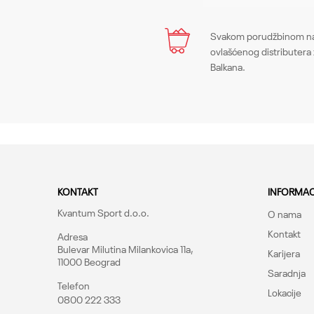
Ime/Nadimak
Svakom porudžbinom na 
ovlašćenog distributera 
Balkana.
Poruka
KONTAKT
INFORMAC
Kvantum Sport d.o.o.
O nama
Kontakt
Adresa
Bulevar Milutina Milankovica 11a,
Karijera
11000 Beograd
Saradnja
Telefon
Lokacije
0800 222 333
Pošalji