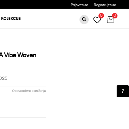
BESPLATNA DOSTAVA ZA PORUDŽBINE PREKO 6000RSD
Prijavite se
Registrujte se
0
0
KOLEKCIJE
A Vibe Woven
025
Obavesti me o sniženju