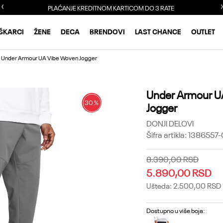
PLAĆANJE KREDITNOM KARTICOM DO 3 RATE
ŠKARCI
ŽENE
DECA
BRENDOVI
LAST CHANCE
OUTLET
Under Armour UA Vibe Woven Jogger
Under Armour U
30
%
Jogger
DONJI DELOVI
Šifra artikla:
1386557-
8.390,00
RSD
5.890,00
RSD
Ušteda:
2.500,00
RSD
Dostupno u više boja: