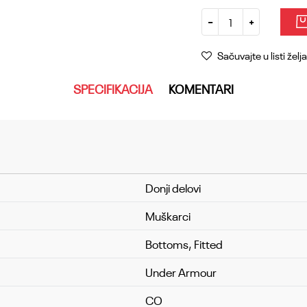
Sačuvajte u listi želja
SPECIFIKACIJA
KOMENTARI
Donji delovi
Muškarci
Bottoms, Fitted
Under Armour
CO