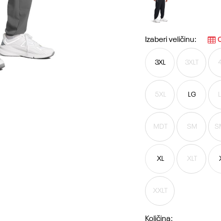
Izaberi veličinu:
O
3XL
3XLT
5XL
LG
MDT
SM
S
XL
XLT
XXLT
Količina: