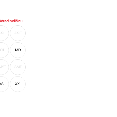
dredi veličinu
4XL
4XLT
LGT
MD
M2T
SMT
XS
XXL