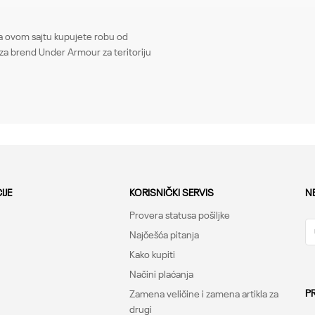
Email
ovom sajtu kupujete robu od
za brend Under Armour za teritoriju
IJE
KORISNIČKI SERVIS
N
Provera statusa pošiljke
Najčešća pitanja
Kako kupiti
Načini plaćanja
P
Zamena veličine i zamena artikla za
drugi