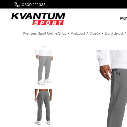
0800 222 333
MOGUĆA ZAMENA 14 DANA OD DOSTAVE
MU
Kvantum Sport Online Shop
Proizvodi
Odeća
Donji delovi