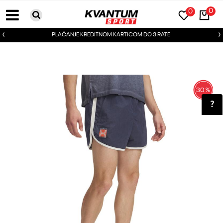
0
0
PLAĆANJE KREDITNOM KARTICOM DO 3 RATE
30
%