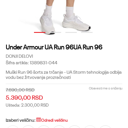
1
2
3
4
Under Armour UA Run 96UA Run 96
DONJI DELOVI
Šifra artikla:
1389831-044
Muški Run 96 šorts za trčanje - UA Storm tehnologija odbija
vodu bez žrtvovanja prozračnosti
Obavesti me o sniženju
7.690,00
RSD
5.390,00
RSD
Ušteda:
2.300,00
RSD
Izaberi veličinu:
Odredi veličinu