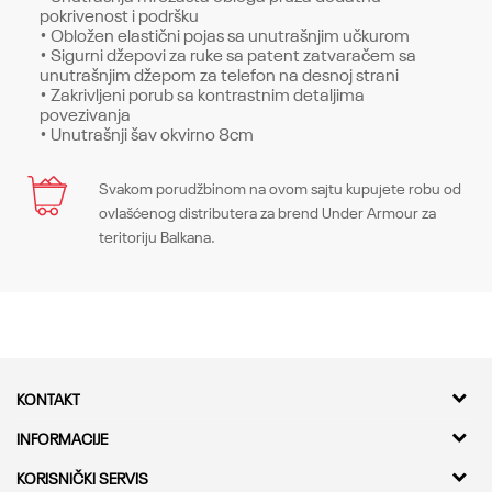
pokrivenost i podršku
• Obložen elastični pojas sa unutrašnjim učkurom
• Sigurni džepovi za ruke sa patent zatvaračem sa
unutrašnjim džepom za telefon na desnoj strani
• Zakrivljeni porub sa kontrastnim detaljima
povezivanja
• Unutrašnji šav okvirno 8cm
Karakteristika
Svakom porudžbinom na ovom sajtu kupujete robu od
Ime/Nadimak
ovlašćenog distributera za brend Under Armour za
Kategorija
Donji delovi
teritoriju Balkana.
Pol
Muškarci
Email
Kroj
Bottoms, Loose
Brend
Under Armour
Poruka
KONTAKT
CO
-
Kvantum Sport d.o.o.
INFORMACIJE
Adresa
O nama
KORISNIČKI SERVIS