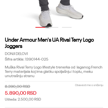
1
2
3
Under Armour Men's UA Rival Terry Logo
Joggers
DONJI DELOVI
Šifra artikla:
1390144-025
Muška Rival Terry Logo lifestyle trenerka od laganog French
Terry materijala koj ima glatku spoljašnju i toplu, meku
unutrašnju stranu
Obavesti me o sniženju
8.390,00
RSD
5.890,00
RSD
Ušteda:
2.500,00
RSD