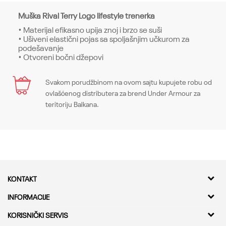
Muška Rival Terry Logo lifestyle trenerka
• Materijal efikasno upija znoj i brzo se suši
• Ušiveni elastični pojas sa spoljašnjim učkurom za
podešavanje
• Otvoreni bočni džepovi
Karakteristika
Svakom porudžbinom na ovom sajtu kupujete robu od
Ime/Nadimak
ovlašćenog distributera za brend Under Armour za
Kategorija
Donji delovi
teritoriju Balkana.
Pol
Muškarci
Email
Kroj
Bottoms, Loose
Brend
Under Armour
Poruka
KONTAKT
CO
-
Kvantum Sport d.o.o.
INFORMACIJE
Adresa
O nama
KORISNIČKI SERVIS
Bulevar Milutina Milankovica 11a,