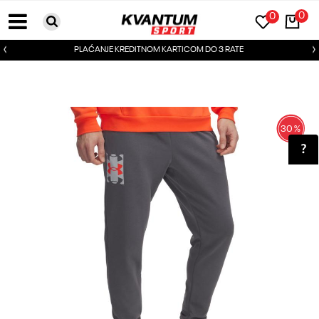
0
0
PLAĆANJE KREDITNOM KARTICOM DO 3 RATE
30
%