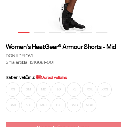
1
2
3
4
5
6
Women's HeatGear® Armour Shorts - Mid
DONJI DELOVI
Šifra artikla:
1316681-001
Izaberi veličinu:
Odredi veličinu
XS
SM
MD
LG
XL
XXL
XXS
SMT
XLS
MDT
LGT
SMS
MDS