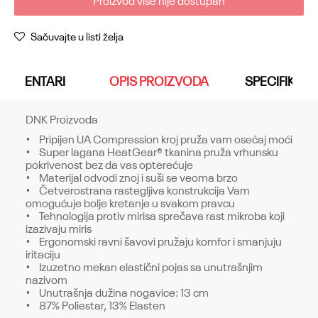
Proizvod više nije dostupan
Sačuvajte u listi želja
KOMENTARI
OPIS PROIZVODA
SPECIFIKACI
DNK Proizvoda
• Pripijen UA Compression kroj pruža vam osećaj moći
• Super lagana HeatGear® tkanina pruža vrhunsku
pokrivenost bez da vas opterećuje
• Materijal odvodi znoj i suši se veoma brzo
• Četverostrana rastegljiva konstrukcija Vam
omogućuje bolje kretanje u svakom pravcu
• Tehnologija protiv mirisa sprečava rast mikroba koji
izazivaju miris
• Ergonomski ravni šavovi pružaju komfor i smanjuju
iritaciju
• Izuzetno mekan elastični pojas sa unutrašnjim
nazivom
• Unutrašnja dužina nogavice: 13 cm
• 87% Poliestar, 13% Elasten