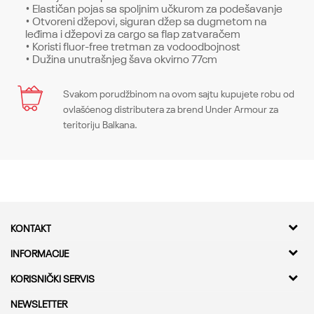
• Elastičan pojas sa spoljnim učkurom za podešavanje
• Otvoreni džepovi, siguran džep sa dugmetom na
leđima i džepovi za cargo sa flap zatvaračem
• Koristi fluor-free tretman za vodoodbojnost
• Dužina unutrašnjeg šava okvirno 77cm
Karakteristika
Svakom porudžbinom na ovom sajtu kupujete robu od
Ime/Nadimak
ovlašćenog distributera za brend Under Armour za
Kategorija
Donji delovi
teritoriju Balkana.
Pol
Muškarci
Email
Kroj
Bottoms, Fitted
Brend
Under Armour
Poruka
KONTAKT
CO
-
Kvantum Sport d.o.o.
INFORMACIJE
Adresa
O nama
KORISNIČKI SERVIS
Bulevar Milutina Milankovica 11a,
Kontakt
11000 Beograd
Provera statusa pošiljke
NEWSLETTER