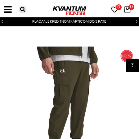
0
0
PLAĆANJE KREDITNOM KARTICOM DO 3 RATE
30
%