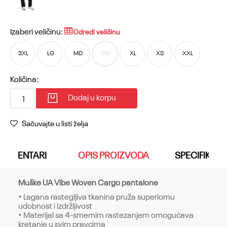
Izaberi veličinu:
Odredi veličinu
3XL
LG
MD
SM
XL
XS
XXL
Količina:
Dodaj u korpu
Sačuvajte u listi želja
KOMENTARI
OPIS PROIZVODA
SPECIFIKACI
Muške UA Vibe Woven Cargo pantalone
• Lagana rastegljiva tkanina pruža superiornu
udobnost i izdržljivost
• Materijal sa 4-smernim rastezanjem omogućava
kretanje u svim pravcima