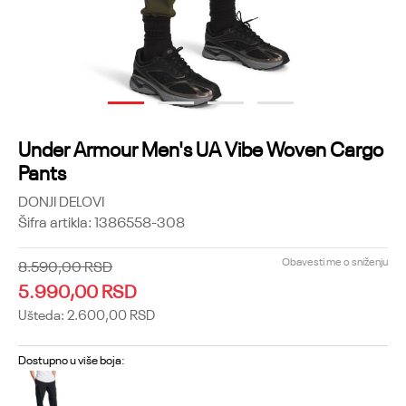
1
2
3
4
Under Armour Men's UA Vibe Woven Cargo
Pants
DONJI DELOVI
Šifra artikla:
1386558-308
Obavesti me o sniženju
8.590,00
RSD
5.990,00
RSD
Ušteda:
2.600,00
RSD
Dostupno u više boja: