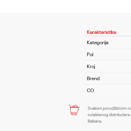
Karakteristika
Kategorija
Pol
Kroj
Brend
CO
Ime/Nadimak
Svakom porudžbinom na 
ovlašćenog distributera 
Balkana.
Poruka