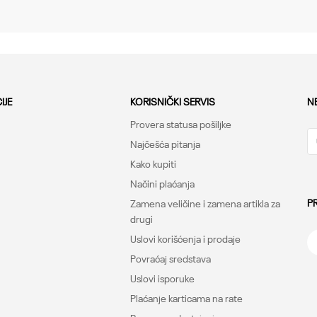
IJE
KORISNIČKI SERVIS
N
Provera statusa pošiljke
Najčešća pitanja
Kako kupiti
Načini plaćanja
P
Zamena veličine i zamena artikla za
drugi
Uslovi korišćenja i prodaje
Povraćaj sredstava
Uslovi isporuke
Plaćanje karticama na rate