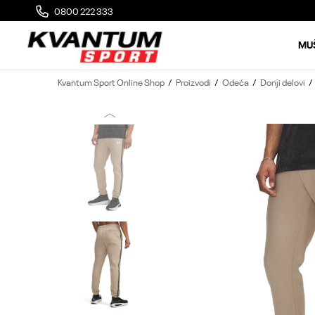
0800 222 333
MOGUĆA ZAMENA 14 DANA OD DOSTAVE
MU
Kvantum Sport Online Shop
Proizvodi
Odeća
Donji delovi