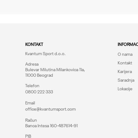
KONTAKT
INFORMAC
Kvantum Sport d.o.o.
O nama
Kontakt
Adresa
Bulevar Milutina Milankovica 11a,
Karijera
11000 Beograd
Saradnja
Telefon
Lokacije
0800 222 333
Pošalji
Email
office@kvantumsport.com
Račun
Banca Intesa 160-487614-91
PIB