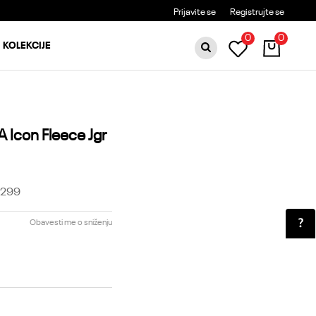
BESPLATNA DOSTAVA ZA PORUDŽBINE PREKO 6000RSD
Prijavite se
Registrujte se
0
0
KOLEKCIJE
 Icon Fleece Jgr
-299
Obavesti me o sniženju