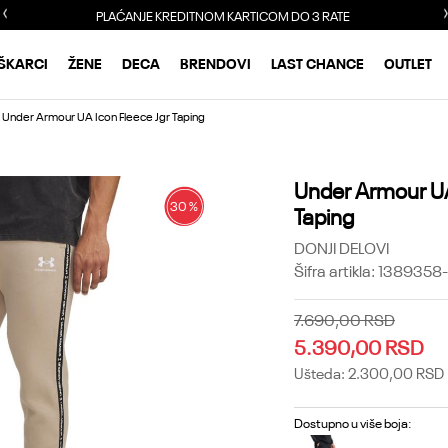
PLAĆANJE KREDITNOM KARTICOM DO 3 RATE
ŠKARCI
ŽENE
DECA
BRENDOVI
LAST CHANCE
OUTLET
Under Armour UA Icon Fleece Jgr Taping
Under Armour UA
30
%
Taping
DONJI DELOVI
Šifra artikla:
1389358
7.690,00
RSD
5.390,00
RSD
Ušteda:
2.300,00
RSD
Dostupno u više boja: