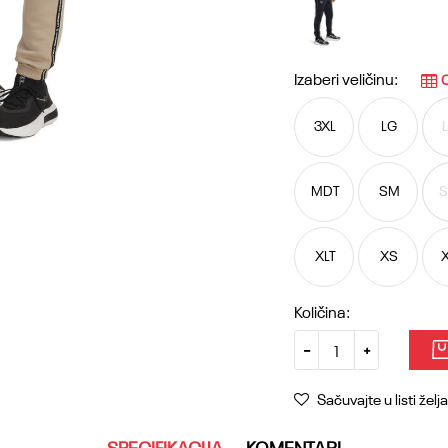
Izaberi veličinu:
O
3XL
LG
MDT
SM
XLT
XS
Količina:
Sačuvajte u listi želja
SPECIFIKACIJA
KOMENTARI