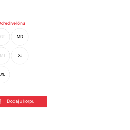
dredi veličinu
LGT
MD
SMT
XL
XXL
Dodaj u korpu