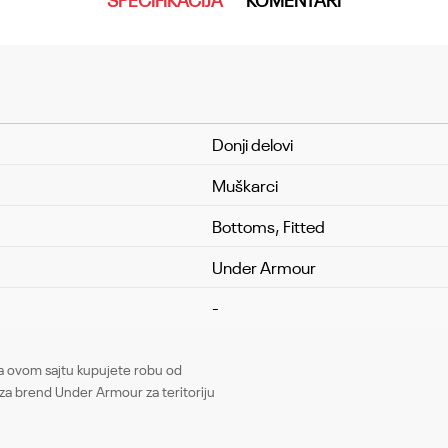
Donji delovi
Muškarci
Bottoms, Fitted
Under Armour
-
Email
ovom sajtu kupujete robu od
za brend Under Armour za teritoriju