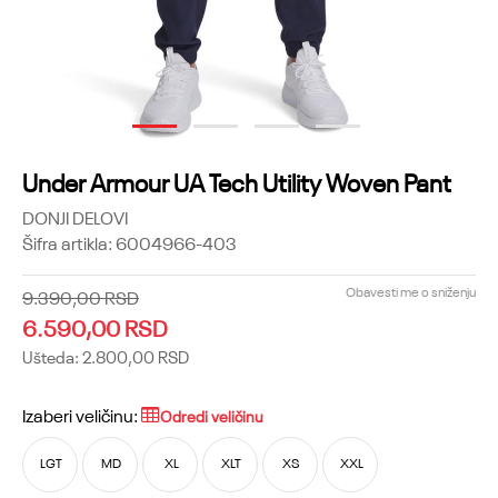
1
2
3
4
Under Armour UA Tech Utility Woven Pant
DONJI DELOVI
Šifra artikla:
6004966-403
Obavesti me o sniženju
9.390,00
RSD
6.590,00
RSD
Ušteda:
2.800,00
RSD
Izaberi veličinu:
Odredi veličinu
LGT
MD
XL
XLT
XS
XXL