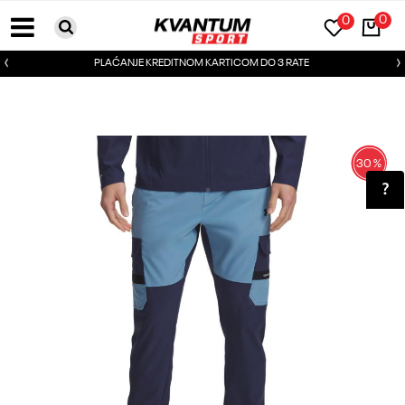
0
0
PLAĆANJE KREDITNOM KARTICOM DO 3 RATE
30
%