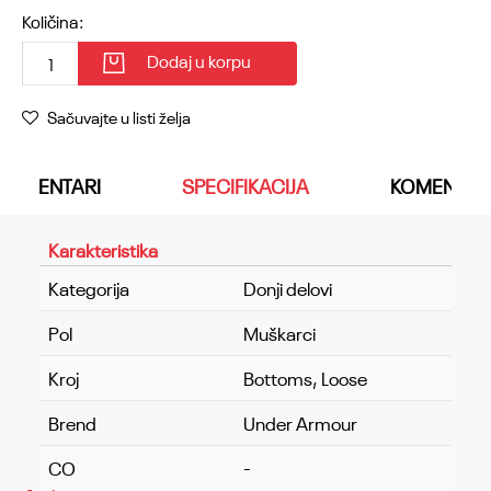
Količina:
Dodaj u korpu
Sačuvajte u listi želja
KOMENTARI
SPECIFIKACIJA
KOMENTAR
Karakteristika
Kategorija
Donji delovi
Pol
Muškarci
Kroj
Bottoms, Loose
Brend
Under Armour
CO
-