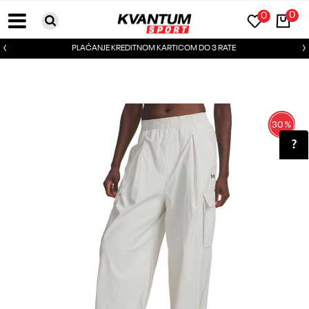
0
0
PLAĆANJE KREDITNOM KARTICOM DO 3 RATE
30
%