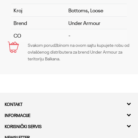
Kroj
Bottoms, Loose
Brend
Under Armour
CO
-
Svakom porudžbinom na ovom sajtu kupujete robu od
Ime/Nadimak
ovlašćenog distributera za brend Under Armour za
teritoriju Balkana.
Email
Poruka
KONTAKT
Kvantum Sport d.o.o.
INFORMACIJE
Adresa
O nama
KORISNIČKI SERVIS
Bulevar Milutina Milankovica 11a,
Kontakt
11000 Beograd
Provera statusa pošiljke
NEWSLETTER