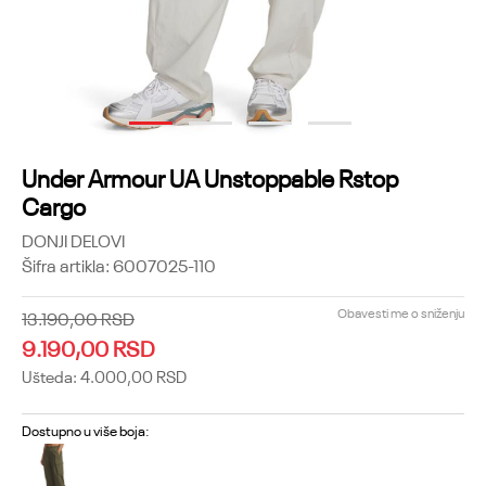
1
2
3
4
Under Armour UA Unstoppable Rstop
Cargo
DONJI DELOVI
Šifra artikla:
6007025-110
Obavesti me o sniženju
13.190,00
RSD
9.190,00
RSD
Ušteda:
4.000,00
RSD
Dostupno u više boja: