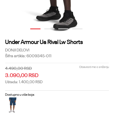
1
2
3
4
Under Armour Ua Rival Lw Shorts
DONJI DELOVI
Šifra artikla:
6009345-011
Obavesti me o sniženju
4.490,00
RSD
3.090,00
RSD
Ušteda:
1.400,00
RSD
Dostupno u više boja: