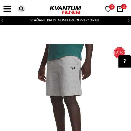
0
0
PLAĆANJE KREDITNOM KARTICOM DO 3 RATE
31
%