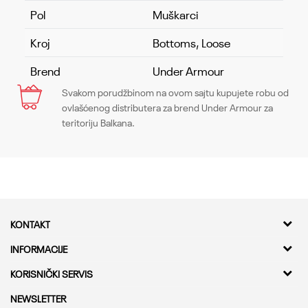
Pol
Muškarci
Kroj
Bottoms, Loose
Brend
Under Armour
Svakom porudžbinom na ovom sajtu kupujete robu od
Ime/Nadimak
ovlašćenog distributera za brend Under Armour za
teritoriju Balkana.
Email
Poruka
KONTAKT
Kvantum Sport d.o.o.
INFORMACIJE
Adresa
O nama
KORISNIČKI SERVIS
Bulevar Milutina Milankovica 11a,
Kontakt
11000 Beograd
Provera statusa pošiljke
NEWSLETTER