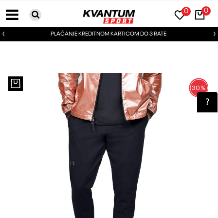
0
0
PLAĆANJE KREDITNOM KARTICOM DO 3 RATE
30
%