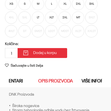
XS
S
M
L
XL
2XL
3XL
4XL
5XL
LT
XLT
2XL
MT
3XLT
4XLT
ST
SM2T
LG2T
MD2T
XL2T
XXL2T
Količina:
Dodaj u korpu
Sačuvajte u listi želja
KOMENTARI
OPIS PROIZVODA
VIŠE INFORMA
DNK Proizvoda
• Široka nogavica
• Storm tehnologija odbija vodu bez žrtvovanja