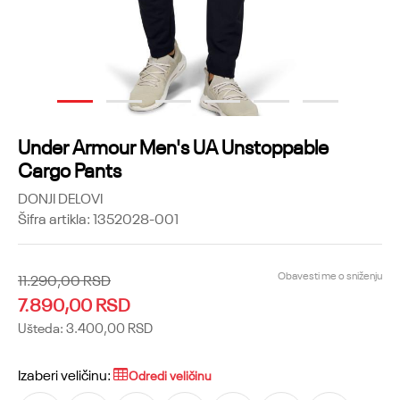
1
2
3
4
5
6
Under Armour Men's UA Unstoppable
Cargo Pants
DONJI DELOVI
Šifra artikla:
1352028-001
Obavesti me o sniženju
11.290,00
RSD
7.890,00
RSD
Ušteda:
3.400,00
RSD
Izaberi veličinu:
Odredi veličinu