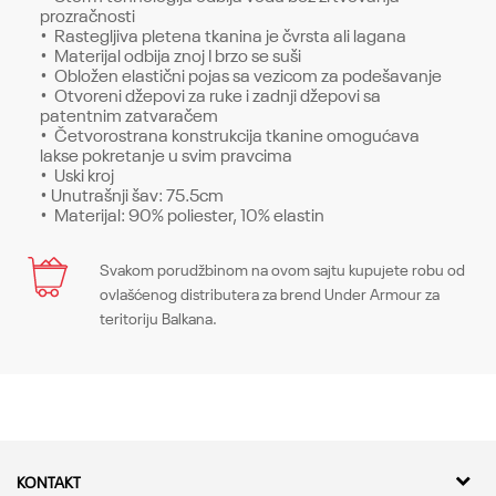
prozračnosti
• Rastegljiva pletena tkanina je čvrsta ali lagana
• Materijal odbija znoj I brzo se suši
• Obložen elastični pojas sa vezicom za podešavanje
• Otvoreni džepovi za ruke i zadnji džepovi sa
patentnim zatvaračem
• Četvorostrana konstrukcija tkanine omogućava
lakse pokretanje u svim pravcima
• Uski kroj
• Unutrašnji šav: 75.5cm
• Materijal: 90% poliester, 10% elastin
Karakteristika
Svakom porudžbinom na ovom sajtu kupujete robu od
Naziv
Ime/Nadimak
ovlašćenog distributera za brend Under Armour za
teritoriju Balkana.
Naziv
UA UNSTOPPABLE TAPERED PANTS
Sezona
UA UNSTOPPABLE
Email
Sezona
SS23
TAPERED PANTS
Boja
SS23
Boja
Crna / Siva
Sastav
Poruka
KONTAKT
Crna / Siva