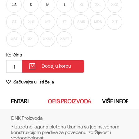
XS
S
M
L
XL
2XL
XXS
ST
XLS
MT
LT
SMS
MDS
XLT
XST
3XL
XXSS
XS2T
Količina:
Dodaj u korpu
Sačuvajte u listi želja
KOMENTARI
OPIS PROIZVODA
VIŠE INFORMA
DNK Proizvoda
• Izuzetno lagana pletena tkanina sa jedinstvenom
konstrukcijom prediva za povećanu izdržljivost i
vodoodbojnost