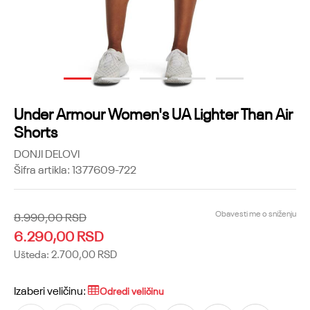
1
2
3
4
5
Under Armour Women's UA Lighter Than Air
Shorts
DONJI DELOVI
Šifra artikla:
1377609-722
Obavesti me o sniženju
8.990,00
RSD
6.290,00
RSD
Ušteda:
2.700,00
RSD
Izaberi veličinu:
Odredi veličinu