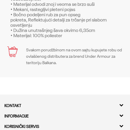
• Materijal odvodi znoj i veoma se brzo suši
• Mekani, rastegljivi pleteni pojas
• Bočno podeljeni rub za pun opseg
pokreta, Reflektujući detalji za trčanje pri slabom
osvetljenju
• Dužina unutrašnjeg šava okvirno 6,35cm
• Materijal: 100% poliester
Karakteristika
Svakom porudžbinom na ovom sajtu kupujete robu od
Naziv
Ime/Nadimak
ovlašćenog distributera za brend Under Armour za
teritoriju Balkana.
Naziv
UA LIGHTER THAN AIR SHORT
Sezona
UA LIGHTER THAN AIR SHORT
Email
Sezona
SS23
Boja
SS23
Boja
Zelena
Sastav
Poruka
KONTAKT
Zelena
Sastav
100% poliestar
Kvantum Sport d.o.o.
INFORMACIJE
Zemlja porekla
Sastav
100% poliestar
Adresa
O nama
KORISNIČKI SERVIS
Zemlja porekla
Filipini