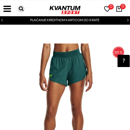
0
0
PLAĆANJE KREDITNOM KARTICOM DO 3 RATE
30
%