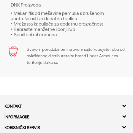
DNK Proizvoda
• Mekan flis od mešavine pamuka s brušenom
unutrašnjosti za dodatnu toplinu
• Mrežasta kapuljača za dodatnu prozračnost
• Rebraste manžetne i donji rub
• Spušteni rub ramena
Karakteristika
Svakom porudžbinom na ovom sajtu kupujete robu od
Ime/Nadimak
ovlašćenog distributera za brend Under Armour za
Kategorija
Gornji delovi
teritoriju Balkana.
Pol
Muškarci
Email
Kroj
Tops, Loose
Brend
Under Armour
Poruka
KONTAKT
CO
-
Kvantum Sport d.o.o.
INFORMACIJE
Adresa
O nama
KORISNIČKI SERVIS
Bulevar Milutina Milankovica 11a,