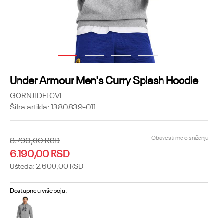
1
2
3
4
Under Armour Men's Curry Splash Hoodie
GORNJI DELOVI
Šifra artikla:
1380839-011
Obavesti me o sniženju
8.790,00
RSD
6.190,00
RSD
Ušteda:
2.600,00
RSD
Dostupno u više boja: