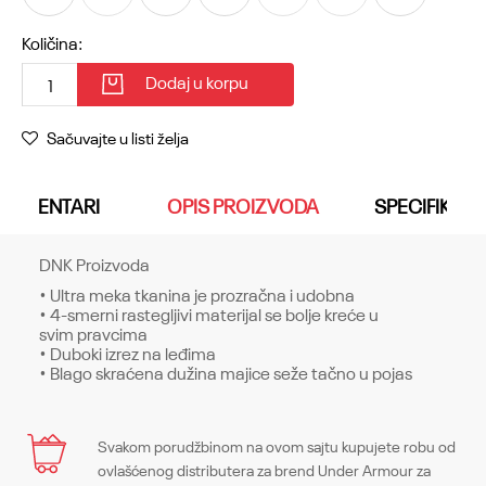
Količina:
Dodaj u korpu
Sačuvajte u listi želja
KOMENTARI
OPIS PROIZVODA
SPECIFIKACI
DNK Proizvoda
• Ultra meka tkanina je prozračna i udobna
• 4-smerni rastegljivi materijal se bolje kreće u
svim pravcima
• Duboki izrez na leđima
• Blago skraćena dužina majice seže tačno u pojas
Karakteristika
Svakom porudžbinom na ovom sajtu kupujete robu od
Ime/Nadimak
ovlašćenog distributera za brend Under Armour za