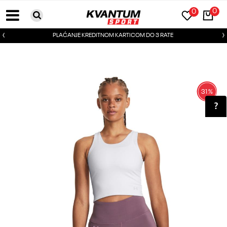
0
0
PLAĆANJE KREDITNOM KARTICOM DO 3 RATE
31
%