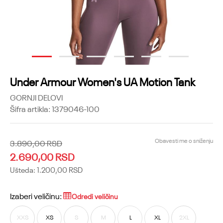
1
2
3
4
5
6
Under Armour Women's UA Motion Tank
GORNJI DELOVI
Šifra artikla:
1379046-100
Obavesti me o sniženju
3.890,00
RSD
2.690,00
RSD
Ušteda:
1.200,00
RSD
Izaberi veličinu:
Odredi veličinu
XXS
XS
S
M
L
XL
2XL