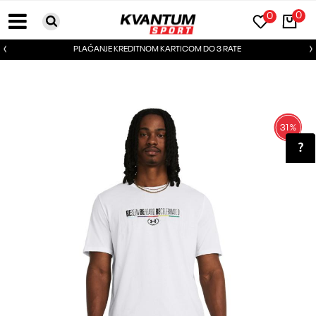
0
0
PLAĆANJE KREDITNOM KARTICOM DO 3 RATE
31
%