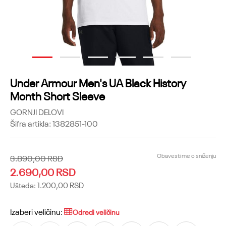
1
2
3
4
5
6
Under Armour Men's UA Black History
Month Short Sleeve
GORNJI DELOVI
Šifra artikla:
1382851-100
Obavesti me o sniženju
3.890,00
RSD
2.690,00
RSD
Ušteda:
1.200,00
RSD
Izaberi veličinu:
Odredi veličinu