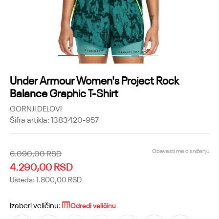
1
2
3
4
Under Armour Women's Project Rock
Balance Graphic T-Shirt
GORNJI DELOVI
Šifra artikla:
1383420-957
Obavesti me o sniženju
6.090,00
RSD
4.290,00
RSD
Ušteda:
1.800,00
RSD
Izaberi veličinu:
Odredi veličinu