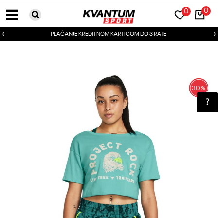
0
0
PLAĆANJE KREDITNOM KARTICOM DO 3 RATE
30
%