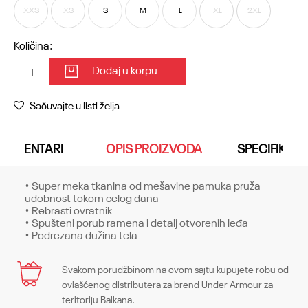
XXS
XS
S
M
L
XL
2XL
Količina:
Dodaj u korpu
Sačuvajte u listi želja
KOMENTARI
OPIS PROIZVODA
SPECIFIKACI
• Super meka tkanina od mešavine pamuka pruža
udobnost tokom celog dana
• Rebrasti ovratnik
• Spušteni porub ramena i detalj otvorenih leđa
• Podrezana dužina tela
Karakteristika
Svakom porudžbinom na ovom sajtu kupujete robu od
Ime/Nadimak
ovlašćenog distributera za brend Under Armour za
Kategorija
Gornji delovi
teritoriju Balkana.