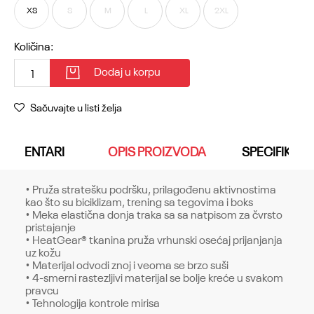
XS
S
M
L
XL
2XL
Količina:
Dodaj u korpu
Sačuvajte u listi želja
KOMENTARI
OPIS PROIZVODA
SPECIFIKACI
• Pruža stratešku podršku, prilagođenu aktivnostima
kao što su biciklizam, trening sa tegovima i boks
• Meka elastična donja traka sa sa natpisom za čvrsto
pristajanje
• HeatGear® tkanina pruža vrhunski osećaj prijanjanja
uz kožu
• Materijal odvodi znoj i veoma se brzo suši
• 4-smerni rastezljivi materijal se bolje kreće u svakom
pravcu
• Tehnologija kontrole mirisa