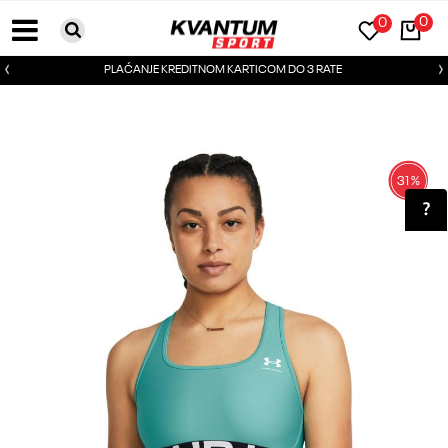
0
0
PLAĆANJE KREDITNOM KARTICOM DO 3 RATE
31
%