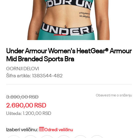
1
2
Under Armour Women's HeatGear® Armour
Mid Branded Sports Bra
GORNJI DELOVI
Šifra artikla:
1383544-482
Obavesti me o sniženju
3.890,00
RSD
2.690,00
RSD
Ušteda:
1.200,00
RSD
Izaberi veličinu:
Odredi veličinu