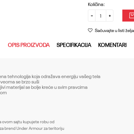
Količina:
Sačuvajte u listi želja
OPIS PROIZVODA
SPECIFIKACIJA
KOMENTARI
ena tehnologija koja odražava energiju vašeg tela
i veoma se brzo suši
ivi materijal se bolje kreće u svim pravcima
lom
Email
ovom sajtu kupujete robu od
Gornji delovi
za brend Under Armour za teritoriju