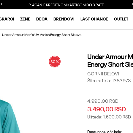
PLAĆANJE KREDITNOM KARTICOM DO 3 RATE
ŠKARCI
ŽENE
DECA
BRENDOVI
LAST CHANCE
OUTLET
Under Armour Men's UA Vanish Energy Short Sleeve
Under Armour M
30
%
Energy Short Sl
GORNJI DELOVI
Šifra artikla:
1383973
4.990,00
RSD
3.490,00
RSD
Ušteda:
1.500,00
RSD
Dostupno u više boja: