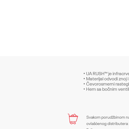
• UA RUSH™ je infracrv
• Materijal odvodi znoj 
• Čevorosmerni rasteglj
• Hem sa bočnim venti
Karakteristika
Ime/Nadimak
Svakom porudžbinom na 
Kategorija
ovlašćenog distributera 