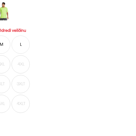
dredi veličinu
M
L
3XL
4XL
XLT
3XLT
5XL
4XLT