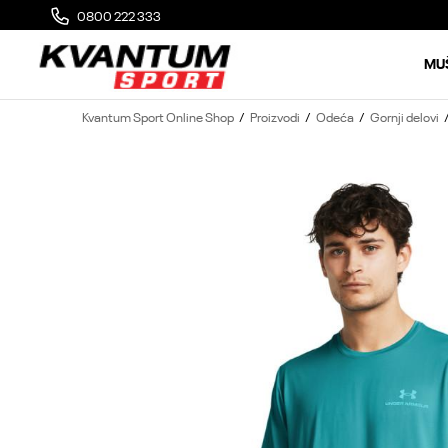
0800 222 333
MOGUĆA ZAMENA 14 DANA OD DOSTAVE
MU
Kvantum Sport Online Shop
Proizvodi
Odeća
Gornji delovi