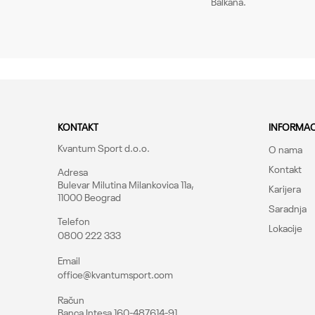
Balkana.
Pol
Poruka
Kroj
Brend
CO
KONTAKT
INFORMAC
Kvantum Sport d.o.o.
O nama
Kontakt
Adresa
Bulevar Milutina Milankovica 11a,
Karijera
11000 Beograd
Saradnja
Telefon
Lokacije
0800 222 333
Pošalji
Email
office@kvantumsport.com
Račun
Banca Intesa 160-487614-91