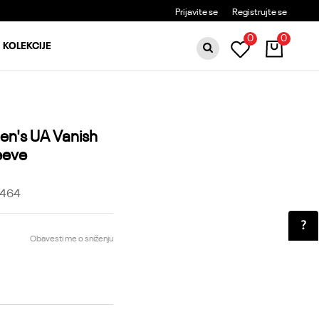
BESPLATNA DOSTAVA ZA PORUDŽBINE PREKO 6000RSD
Prijavite se
Registrujte se
0
0
KOLEKCIJE
en's UA Vanish
eeve
-464
Obavesti me o sniženju