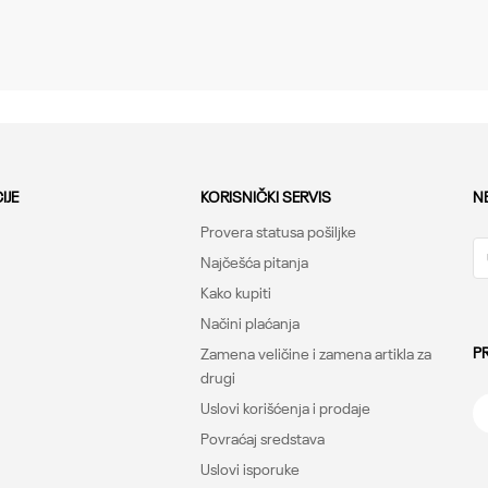
Muškarci
Tops, Loose
Under Armour
-
IJE
KORISNIČKI SERVIS
N
Provera statusa pošiljke
Najčešća pitanja
Kako kupiti
Načini plaćanja
P
Zamena veličine i zamena artikla za
drugi
Uslovi korišćenja i prodaje
Povraćaj sredstava
Uslovi isporuke