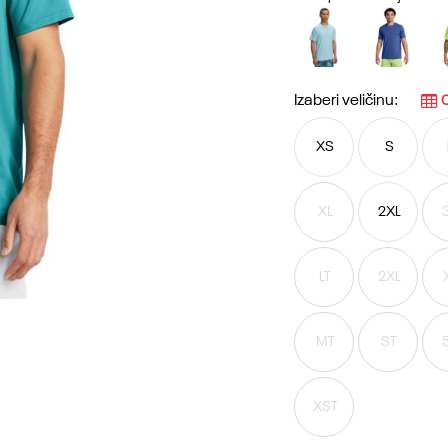
Izaberi veličinu:
O
XS
S
XL
2XL
LT
2XL
MT
ST
XST