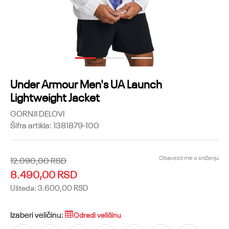
1
2
3
Under Armour Men's UA Launch
Lightweight Jacket
GORNJI DELOVI
Šifra artikla:
1381879-100
Obavesti me o sniženju
12.090,00
RSD
8.490,00
RSD
Ušteda:
3.600,00
RSD
Izaberi veličinu:
Odredi veličinu