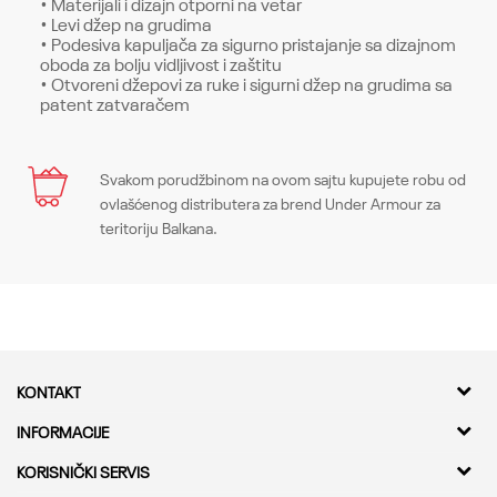
• Materijali i dizajn otporni na vetar
• Levi džep na grudima
• Podesiva kapuljača za sigurno pristajanje sa dizajnom
oboda za bolju vidljivost i zaštitu
• Otvoreni džepovi za ruke i sigurni džep na grudima sa
patent zatvaračem
Karakteristika
Svakom porudžbinom na ovom sajtu kupujete robu od
Ime/Nadimak
ovlašćenog distributera za brend Under Armour za
Kategorija
Gornji delovi
teritoriju Balkana.
Pol
Muškarci
Email
Kroj
Tops, Fitted
Brend
Under Armour
Poruka
KONTAKT
CO
-
Kvantum Sport d.o.o.
INFORMACIJE
Adresa
O nama
KORISNIČKI SERVIS
Bulevar Milutina Milankovica 11a,