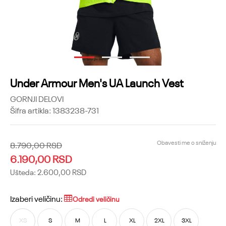
1
2
3
Under Armour Men's UA Launch Vest
GORNJI DELOVI
Šifra artikla:
1383238-731
Obavesti me o sniženju
8.790,00
RSD
6.190,00
RSD
Ušteda:
2.600,00
RSD
Izaberi veličinu:
Odredi veličinu
XS
S
M
L
XL
2XL
3XL