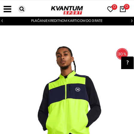
0
0
PLAĆANJE KREDITNOM KARTICOM DO 3 RATE
30
%