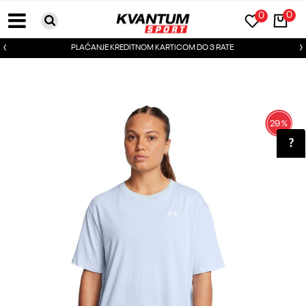
0
0
PLAĆANJE KREDITNOM KARTICOM DO 3 RATE
29
%