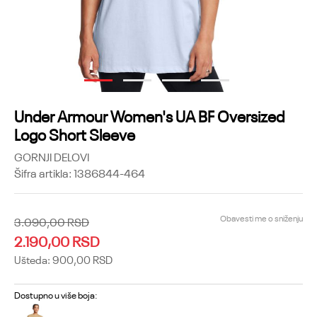
1
2
3
4
Under Armour Women's UA BF Oversized
Logo Short Sleeve
GORNJI DELOVI
Šifra artikla:
1386844-464
Obavesti me o sniženju
3.090,00
RSD
2.190,00
RSD
Ušteda:
900,00
RSD
Dostupno u više boja: