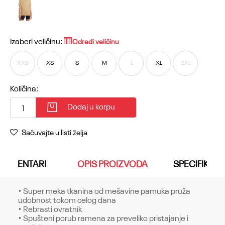
Izaberi veličinu:
Odredi veličinu
XXS
XS
S
M
L
XL
2XL
Količina:
Dodaj u korpu
Sačuvajte u listi želja
KOMENTARI
OPIS PROIZVODA
SPECIFIKACI
• Super meka tkanina od mešavine pamuka pruža
udobnost tokom celog dana
• Rebrasti ovratnik
• Spušteni porub ramena za preveliko pristajanje i