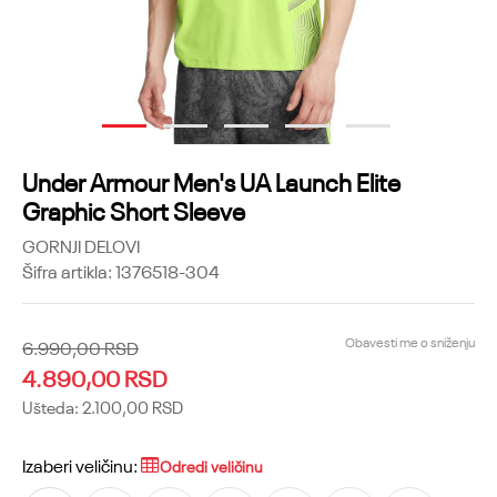
1
2
3
4
5
Under Armour Men's UA Launch Elite
Graphic Short Sleeve
GORNJI DELOVI
Šifra artikla:
1376518-304
Obavesti me o sniženju
6.990,00
RSD
4.890,00
RSD
Ušteda:
2.100,00
RSD
Izaberi veličinu:
Odredi veličinu