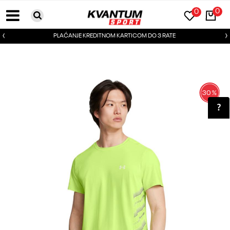
0
0
PLAĆANJE KREDITNOM KARTICOM DO 3 RATE
30
%