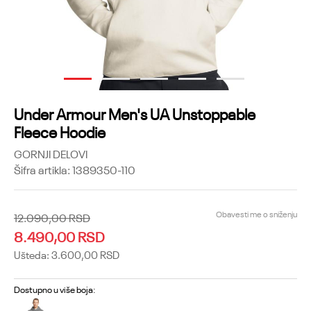
1
2
3
4
5
Under Armour Men's UA Unstoppable
Fleece Hoodie
GORNJI DELOVI
Šifra artikla:
1389350-110
Obavesti me o sniženju
12.090,00
RSD
8.490,00
RSD
Ušteda:
3.600,00
RSD
Dostupno u više boja: