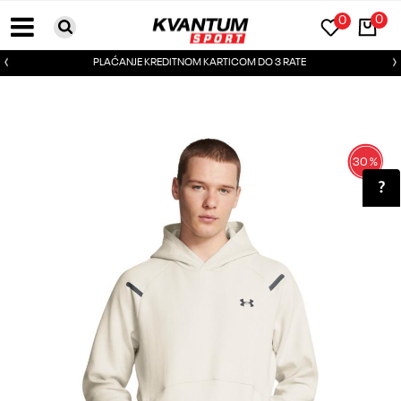
0
0
PLAĆANJE KREDITNOM KARTICOM DO 3 RATE
30
%