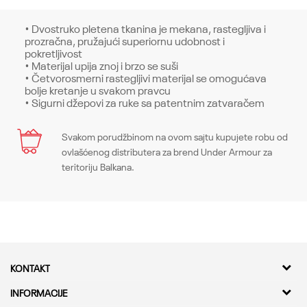
• Dvostruko pletena tkanina je mekana, rastegljiva i
prozračna, pružajući superiornu udobnost i
pokretljivost
• Materijal upija znoj i brzo se suši
• Četvorosmerni rastegljivi materijal se omogućava
bolje kretanje u svakom pravcu
• Sigurni džepovi za ruke sa patentnim zatvaračem
Karakteristika
Svakom porudžbinom na ovom sajtu kupujete robu od
Ime/Nadimak
ovlašćenog distributera za brend Under Armour za
Kategorija
Gornji delovi
teritoriju Balkana.
Pol
Muškarci
Email
Kroj
Tops, Fitted
Brend
Under Armour
Poruka
KONTAKT
CO
-
Kvantum Sport d.o.o.
INFORMACIJE