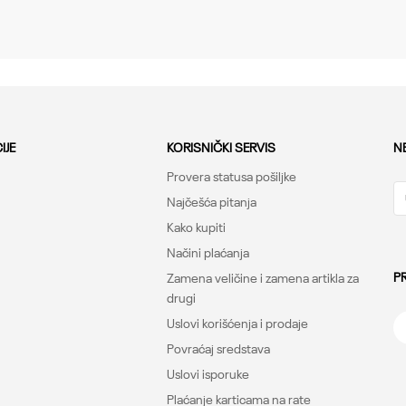
Tops, Loose
Under Armour
CO
IJE
KORISNIČKI SERVIS
N
Provera statusa pošiljke
Najčešća pitanja
Kako kupiti
Načini plaćanja
P
Zamena veličine i zamena artikla za
drugi
Uslovi korišćenja i prodaje
Povraćaj sredstava
Uslovi isporuke
Plaćanje karticama na rate