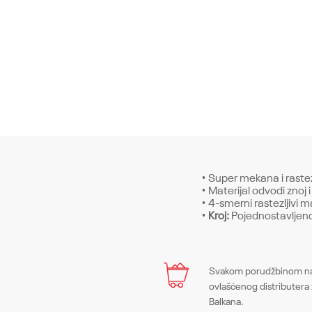
• Super mekana i rastez
• Materijal odvodi znoj 
• 4-smerni rastezljivi m
•
Kroj:
Pojednostavljeno 
Karakteristika
Ime/Nadimak
Svakom porudžbinom na 
Kategorija
ovlašćenog distributera 
Balkana.
Pol