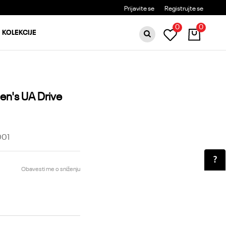
BESPLATNA DOSTAVA ZA PORUDŽBINE PREKO 6000RSD
Prijavite se
Registrujte se
0
0
KOLEKCIJE
n's UA Drive
001
Obavesti me o sniženju