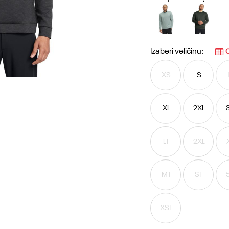
Izaberi veličinu:
O
XS
S
XL
2XL
LT
2XL
MT
ST
XST