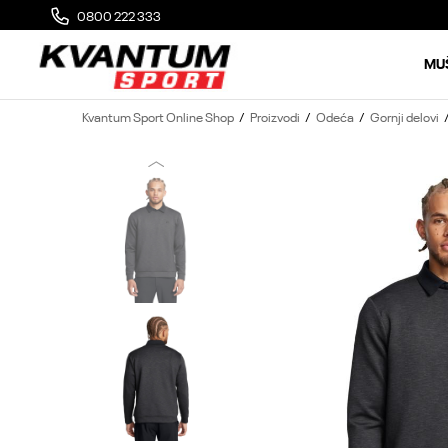
0800 222 333
MOGUĆA ZAMENA 14 DANA OD DOSTAVE
MU
Kvantum Sport Online Shop
Proizvodi
Odeća
Gornji delovi