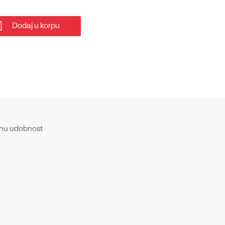
Dodaj u korpu
ajnu udobnost