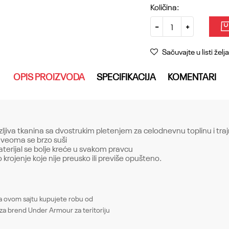
Količina:
Sačuvajte u listi želja
OPIS PROIZVODA
SPECIFIKACIJA
KOMENTARI
ljiva tkanina sa dvostrukim pletenjem za celodnevnu toplinu i tr
i veoma se brzo suši
aterijal se bolje kreće u svakom pravcu
krojenje koje nije preusko ili previše opušteno.
Email
ovom sajtu kupujete robu od
Gornji delovi
za brend Under Armour za teritoriju
Muškarci