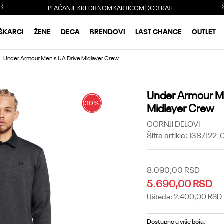
PLAĆANJE KREDITNOM KARTICOM DO 3 RATE
ŠKARCI
ŽENE
DECA
BRENDOVI
LAST CHANCE
OUTLET
Under Armour Men's UA Drive Midlayer Crew
Under Armour Me
30
%
Midlayer Crew
GORNJI DELOVI
Šifra artikla:
1387122-
8.090,00
RSD
5.690,00
RSD
Ušteda:
2.400,00
RSD
Dostupno u više boja: