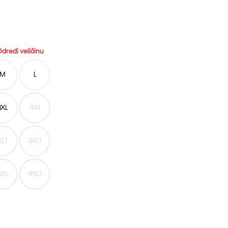
dredi veličinu
M
L
3XL
4XL
XLT
3XLT
5XL
4XLT