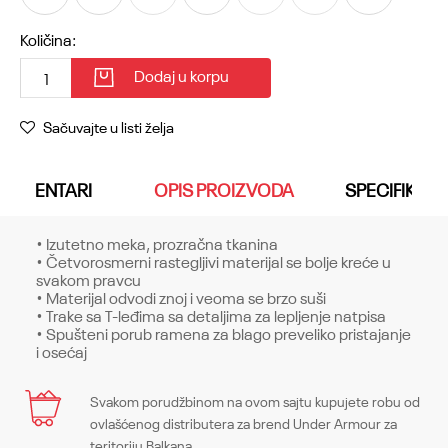
Količina:
Dodaj u korpu
Sačuvajte u listi želja
KOMENTARI
OPIS PROIZVODA
SPECIFIKACI
• Izutetno meka, prozračna tkanina
• Četvorosmerni rastegljivi materijal se bolje kreće u
svakom pravcu
• Materijal odvodi znoj i veoma se brzo suši
• Trake sa T-leđima sa detaljima za lepljenje natpisa
• Spušteni porub ramena za blago preveliko pristajanje
i osećaj
Karakteristika
Svakom porudžbinom na ovom sajtu kupujete robu od
Ime/Nadimak
ovlašćenog distributera za brend Under Armour za
Kategorija
Gornji delovi
teritoriju Balkana.