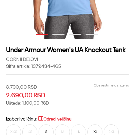
1
2
3
4
Under Armour Women's UA Knockout Tank
GORNJI DELOVI
Šifra artikla:
1379434-465
Obavesti me o sniženju
3.790,00
RSD
2.690,00
RSD
Ušteda:
1.100,00
RSD
Izaberi veličinu:
Odredi veličinu
XXS
XS
S
M
L
XL
2XL