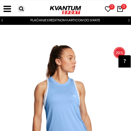
0
0
PLAĆANJE KREDITNOM KARTICOM DO 3 RATE
29
%