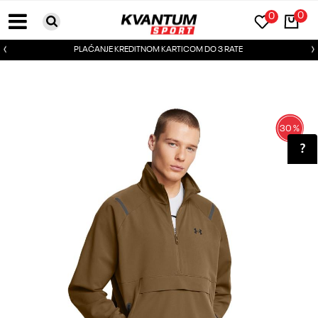
0
0
PLAĆANJE KREDITNOM KARTICOM DO 3 RATE
30
%