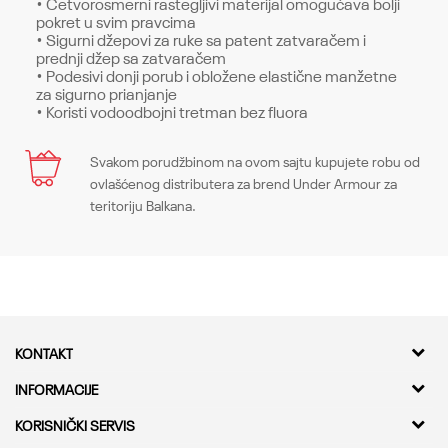
• Četvorosmerni rastegljivi materijal omogućava bolji
pokret u svim pravcima
• Sigurni džepovi za ruke sa patent zatvaračem i
prednji džep sa zatvaračem
• Podesivi donji porub i obložene elastične manžetne
za sigurno prianjanje
• Koristi vodoodbojni tretman bez fluora
Karakteristika
Svakom porudžbinom na ovom sajtu kupujete robu od
Ime/Nadimak
ovlašćenog distributera za brend Under Armour za
Kategorija
Gornji delovi
teritoriju Balkana.
Pol
Muškarci
Email
Kroj
Tops, Loose
Brend
Under Armour
Poruka
KONTAKT
CO
-
Kvantum Sport d.o.o.
INFORMACIJE
Adresa
O nama
KORISNIČKI SERVIS
Bulevar Milutina Milankovica 11a,