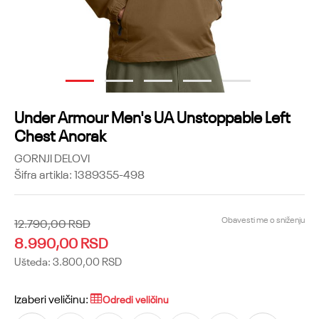
1
2
3
4
5
Under Armour Men's UA Unstoppable Left
Chest Anorak
GORNJI DELOVI
Šifra artikla:
1389355-498
Obavesti me o sniženju
12.790,00
RSD
8.990,00
RSD
Ušteda:
3.800,00
RSD
Izaberi veličinu:
Odredi veličinu