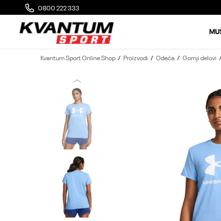
0800 222 333
MOGUĆA ZAMENA 14 DANA OD DOSTAVE
MU
Kvantum Sport Online Shop
Proizvodi
Odeća
Gornji delovi