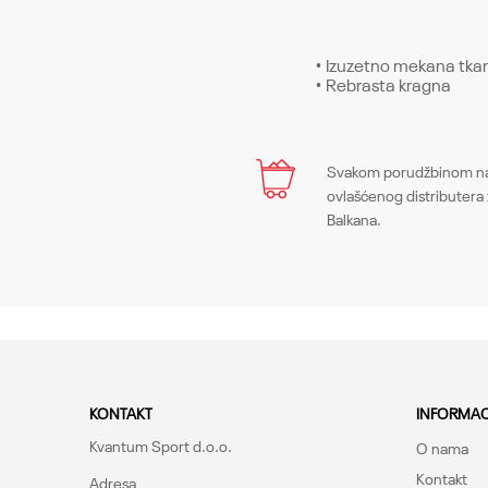
• Izuzetno mekana tka
• Rebrasta kragna
Karakteristika
Ime/Nadimak
Svakom porudžbinom na 
Kategorija
ovlašćenog distributera 
Balkana.
Pol
Poruka
Kroj
Brend
CO
KONTAKT
INFORMAC
Kvantum Sport d.o.o.
O nama
Kontakt
Adresa