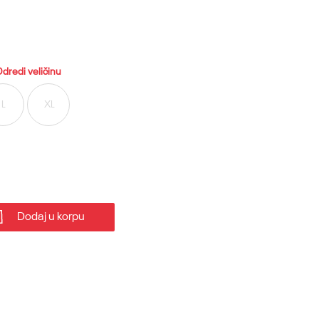
dredi veličinu
L
XL
Dodaj u korpu