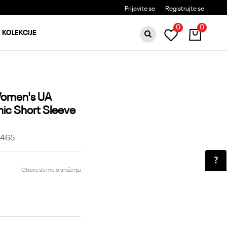
BESPLATNA DOSTAVA ZA PORUDŽBINE PREKO 6000RSD
Prijavite se
Registrujte se
0
0
KOLEKCIJE
Women's UA
hic Short Sleeve
-465
Obavesti me o sniženju