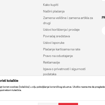
Kako kupiti
Načini plaćanja
P
Zamena veličine i zamena artikla za
drugi
Uslovi korišćenja i prodaje
Povraćaj sredstava
Uslovi isporuke
Plaćanje karticama na rate
Pravo na odustajanje
Reklamacije
Izjava o privatnosti i sigurnosti
podataka
isti kolačiće
jt koristi cookies (kolačiće) u cilju poboljšanja korisničkog iskustva. Ukoliko nastavite da pregledat
 upotrebom kolačića.