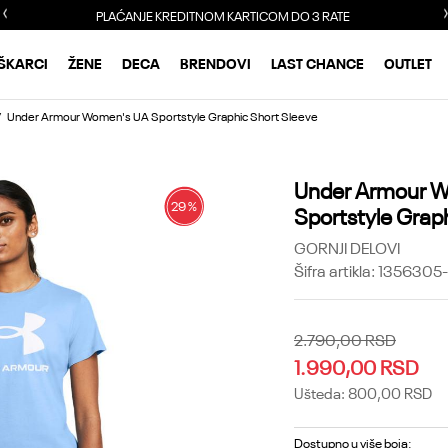
PLAĆANJE KREDITNOM KARTICOM DO 3 RATE
ŠKARCI
ŽENE
DECA
BRENDOVI
LAST CHANCE
OUTLET
Under Armour Women's UA Sportstyle Graphic Short Sleeve
Under Armour 
29
%
Sportstyle Grap
GORNJI DELOVI
Šifra artikla:
1356305
2.790,00
RSD
1.990,00
RSD
Ušteda:
800,00
RSD
Dostupno u više boja: