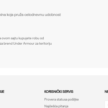
nina koja pruža celodnevnu udobnost
Email
ovom sajtu kupujete robu od
Gornji delovi
za brend Under Armour za teritoriju
Žene
Tops, Loose
Under Armour
-
IJE
KORISNIČKI SERVIS
N
Provera statusa pošiljke
Najčešća pitanja