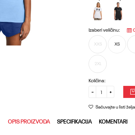
Izaberi veličinu:
O
XXS
XS
2XL
Količina:
Sačuvajte u listi želja
OPIS PROIZVODA
SPECIFIKACIJA
KOMENTARI