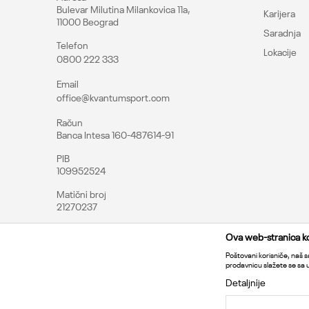
Bulevar Milutina Milankovica 11a,
Karijera
11000 Beograd
Saradnja
Telefon
Lokacije
0800 222 333
Pošalji
Email
office@kvantumsport.com
Račun
Banca Intesa 160-487614-91
PIB
109952524
Matični broj
21270237
Ova web-stranica kor
Poštovani korisniče, naš sa
prodavnicu slažete se sa
Detaljnije