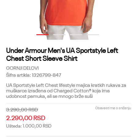
1
2
3
4
Under Armour Men's UA Sportstyle Left
Chest Short Sleeve Shirt
GORNJI DELOVI
Šifra artikla:
1326799-847
UA Sportstyle Left Chest lifestyle majica kratkih rukava za
muškarce izrađena od Charged Cotton® koja ima
udobnost pamuka, ali se mnogo brže suši
Obavesti me o sniženju
3.290,00
RSD
2.290,00
RSD
Ušteda:
1.000,00
RSD