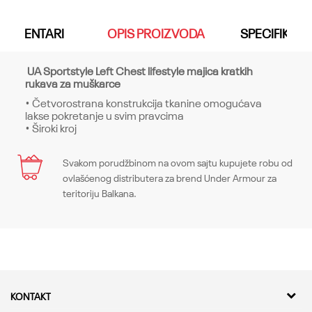
KOMENTARI
OPIS PROIZVODA
SPECIFIKACI
UA Sportstyle Left Chest lifestyle majica kratkih
rukava za muškarce
• Četvorostrana konstrukcija tkanine omogućava
lakse pokretanje u svim pravcima
• Široki kroj
Karakteristika
Svakom porudžbinom na ovom sajtu kupujete robu od
Ime/Nadimak
ovlašćenog distributera za brend Under Armour za
Kategorija
Gornji delovi
teritoriju Balkana.
Pol
Muškarci
Email
Kroj
Tops, Loose
Brend
Under Armour
Poruka
KONTAKT
CO
-