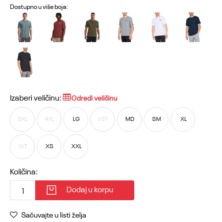
Dostupno u više boja:
Izaberi veličinu:
Odredi veličinu
3XL
4XL
LG
LGT
MD
SM
XL
XLT
XS
XXL
Količina:
Dodaj u korpu
Sačuvajte u listi želja