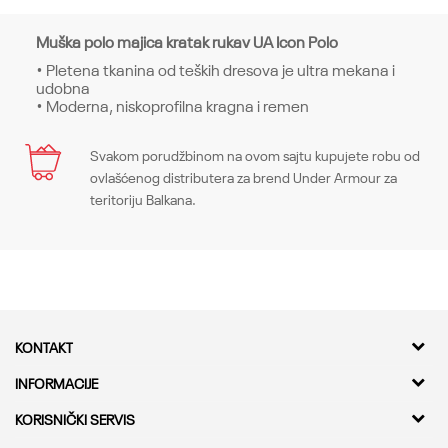
Muška polo majica kratak rukav UA Icon Polo
• Pletena tkanina od teških dresova je ultra mekana i
udobna
• Moderna, niskoprofilna kragna i remen
Karakteristika
Svakom porudžbinom na ovom sajtu kupujete robu od
Ime/Nadimak
ovlašćenog distributera za brend Under Armour za
Kategorija
Gornji delovi
teritoriju Balkana.
Pol
Muškarci
Email
Kroj
Tops, Loose
Brend
Under Armour
Poruka
KONTAKT
CO
-
Kvantum Sport d.o.o.
INFORMACIJE
Adresa
O nama
KORISNIČKI SERVIS
Bulevar Milutina Milankovica 11a,
Kontakt