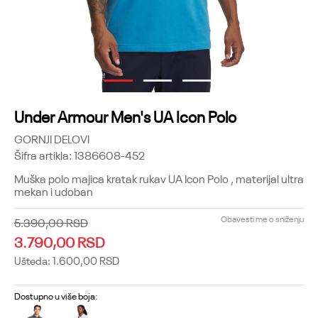
1
2
3
Under Armour Men's UA Icon Polo
GORNJI DELOVI
Šifra artikla:
1386608-452
Muška polo majica kratak rukav UA Icon Polo , materijal ultra
mekan i udoban
Obavesti me o sniženju
5.390,00
RSD
3.790,00
RSD
Ušteda:
1.600,00
RSD
Dostupno u više boja: