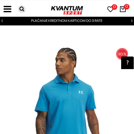
0
0
PLAĆANJE KREDITNOM KARTICOM DO 3 RATE
30
%