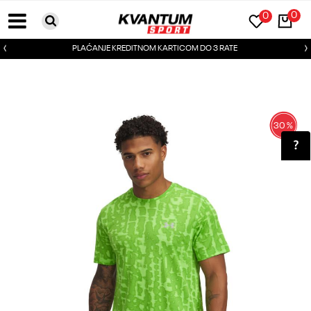
0
0
PLAĆANJE KREDITNOM KARTICOM DO 3 RATE
30
%