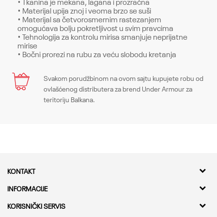
• Tkanina je mekana, lagana i prozračna
• Materijal upija znoj i veoma brzo se suši
• Materijal sa četvorosmernim rastezanjem
omogućava bolju pokretljivost u svim pravcima
• Tehnologija za kontrolu mirisa smanjuje neprijatne
mirise
• Bočni prorezi na rubu za veću slobodu kretanja
Karakteristika
Svakom porudžbinom na ovom sajtu kupujete robu od
Ime/Nadimak
ovlašćenog distributera za brend Under Armour za
Kategorija
Gornji delovi
teritoriju Balkana.
Pol
Muškarci
Email
Kroj
Tops, Fitted
Brend
Under Armour
Poruka
KONTAKT
CO
-
Kvantum Sport d.o.o.
INFORMACIJE
Adresa
O nama
KORISNIČKI SERVIS
Bulevar Milutina Milankovica 11a,