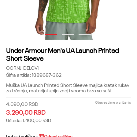
1
2
3
Under Armour Men's UA Launch Printed
Short Sleeve
GORNJI DELOVI
Šifra artikla:
1389687-362
Muška UA Launch Printed Short Sleeve majica kratak rukav
za trčanje, materijal upija znoj i veoma brzo se suši
Obavesti me o sniženju
4.690,00
RSD
3.290,00
RSD
Ušteda:
1.400,00
RSD
Izaberi veličinu:
Odredi veličinu