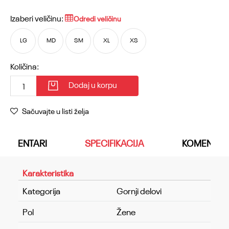
Izaberi veličinu:
Odredi veličinu
LG
MD
SM
XL
XS
Količina:
Dodaj u korpu
Sačuvajte u listi želja
KOMENTARI
SPECIFIKACIJA
KOMENTAR
Karakteristika
Kategorija
Gornji delovi
Pol
Žene