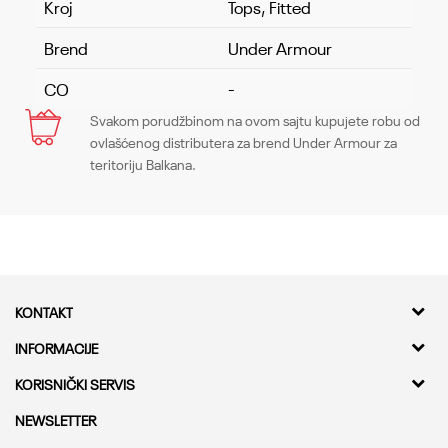
Kroj
Tops, Fitted
Brend
Under Armour
CO
-
Svakom porudžbinom na ovom sajtu kupujete robu od
Ime/Nadimak
ovlašćenog distributera za brend Under Armour za
teritoriju Balkana.
Email
Poruka
KONTAKT
Kvantum Sport d.o.o.
INFORMACIJE
Adresa
O nama
KORISNIČKI SERVIS
Bulevar Milutina Milankovica 11a,
Kontakt
11000 Beograd
Provera statusa pošiljke
NEWSLETTER
Karijera
Najčešća pitanja