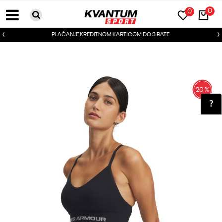
0
0
PLAĆANJE KREDITNOM KARTICOM DO 3 RATE
20
%