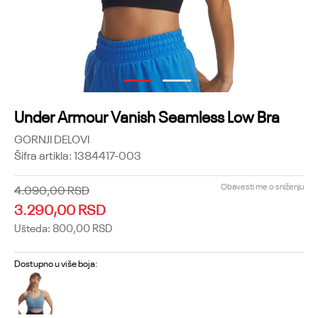
1
2
Under Armour Vanish Seamless Low Bra
GORNJI DELOVI
Šifra artikla:
1384417-003
Obavesti me o sniženju
4.090,00
RSD
3.290,00
RSD
Ušteda:
800,00
RSD
Dostupno u više boja: