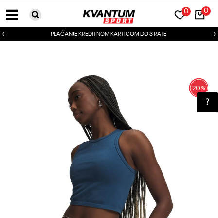
0
0
PLAĆANJE KREDITNOM KARTICOM DO 3 RATE
20
%