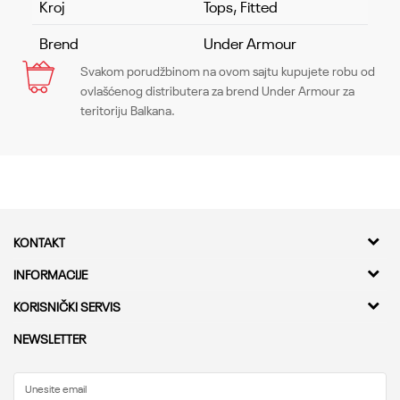
Kroj
Tops, Fitted
Brend
Under Armour
Svakom porudžbinom na ovom sajtu kupujete robu od
Ime/Nadimak
ovlašćenog distributera za brend Under Armour za
teritoriju Balkana.
Email
Poruka
KONTAKT
Kvantum Sport d.o.o.
INFORMACIJE
Adresa
O nama
KORISNIČKI SERVIS
Bulevar Milutina Milankovica 11a,
Kontakt
11000 Beograd
Provera statusa pošiljke
NEWSLETTER
Karijera
Najčešća pitanja
Telefon
Saradnja
0800 222 333
Kako kupiti