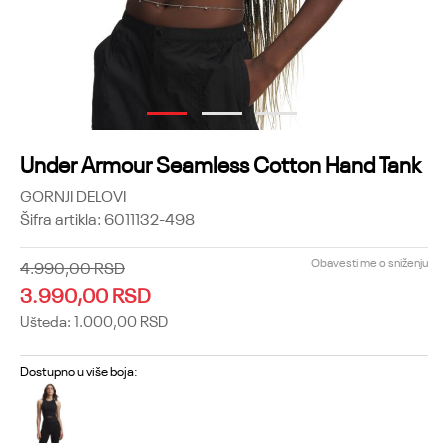
1
2
3
Under Armour Seamless Cotton Hand Tank
GORNJI DELOVI
Šifra artikla:
6011132-498
Obavesti me o sniženju
4.990,00
RSD
3.990,00
RSD
Ušteda:
1.000,00
RSD
Dostupno u više boja: