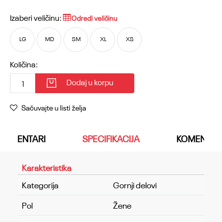
Izaberi veličinu:
Odredi veličinu
LG
MD
SM
XL
XS
Količina:
Dodaj u korpu
Sačuvajte u listi želja
KOMENTARI
SPECIFIKACIJA
KOMENTAR
Karakteristika
Kategorija
Gornji delovi
Pol
Žene