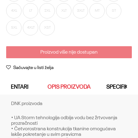
4XL
LT
2XL
XLT
3XLT
MT
ST
5XL
4XLT
XST
Proizvod više nije dostupan
Sačuvajte u listi želja
KOMENTARI
OPIS PROIZVODA
SPECIFIKACI
DNK proizvoda
• UA Storm tehnologija odbija vodu bez žrtvovanja
prozračnosti
• Četvorostrana konstrukcija tkanine omogućava
lakše pokretanje u svim pravicma