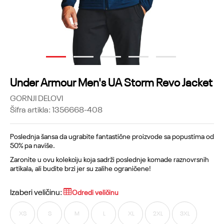
1
2
3
4
5
Under Armour Men's UA Storm Revo Jacket
GORNJI DELOVI
Šifra artikla:
1356668-408
Poslednja šansa da ugrabite fantastične proizvode sa popustima od
50% pa naviše.
Zaronite u ovu kolekciju koja sadrži poslednje komade raznovrsnih
artikala, ali budite brzi jer su zalihe ograničene!
Izaberi veličinu:
Odredi veličinu
XS
S
M
L
XL
2XL
3XL