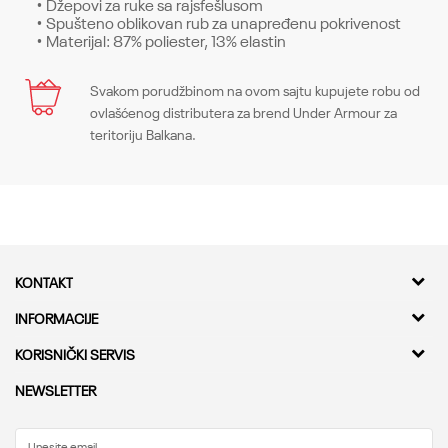
• Džepovi za ruke sa rajsfešlusom
• Spušteno oblikovan rub za unapređenu pokrivenost
• Materijal: 87% poliester, 13% elastin
Karakteristika
Svakom porudžbinom na ovom sajtu kupujete robu od
Ime/Nadimak
ovlašćenog distributera za brend Under Armour za
Kategorija
Gornji delovi
teritoriju Balkana.
Pol
Muškarci
Email
Kroj
Tops, Loose
Brend
Under Armour
Poruka
KONTAKT
CO
-
Kvantum Sport d.o.o.
INFORMACIJE
Adresa
O nama
KORISNIČKI SERVIS
Bulevar Milutina Milankovica 11a,
Kontakt
11000 Beograd
Provera statusa pošiljke
NEWSLETTER
Karijera
Najčešća pitanja
Telefon
Saradnja
0800 222 333
Kako kupiti