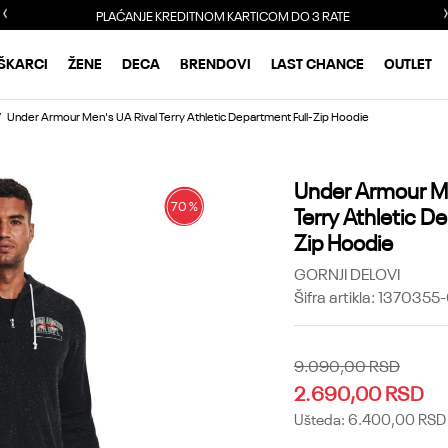
PLAĆANJE KREDITNOM KARTICOM DO 3 RATE
ŠKARCI
ŽENE
DECA
BRENDOVI
LAST CHANCE
OUTLET
Under Armour Men's UA Rival Terry Athletic Department Full-Zip Hoodie
Under Armour Me
70
%
Terry Athletic D
Zip Hoodie
GORNJI DELOVI
Šifra artikla:
1370355-
9.090,00
RSD
2.690,00
RSD
Ušteda:
6.400,00
RSD