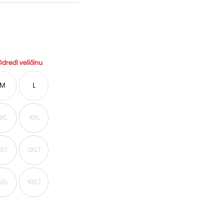
dredi veličinu
M
L
3XL
4XL
XLT
3XLT
5XL
4XLT