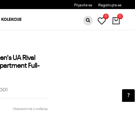
BESPLATNA DOSTAVA ZA PORUDŽBINE PREKO 6000RSD
Prijavite se
Registrujte se
0
0
KOLEKCIJE
n's UA Rival
epartment Full-
001
Obavesti me o sniženju