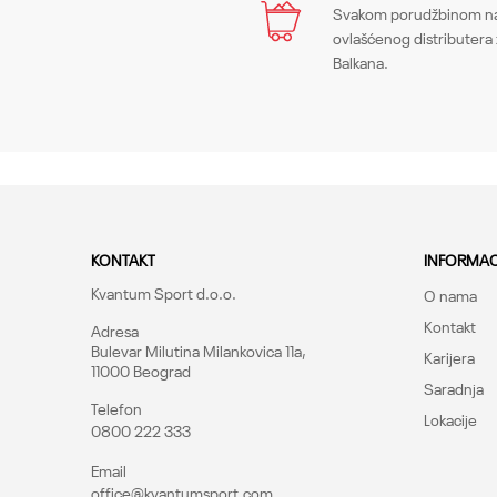
Ime/Nadimak
Svakom porudžbinom na 
Kategorija
ovlašćenog distributera 
Balkana.
Pol
Poruka
Kroj
Brend
CO
KONTAKT
INFORMAC
Kvantum Sport d.o.o.
O nama
Kontakt
Adresa
Bulevar Milutina Milankovica 11a,
Karijera
11000 Beograd
Saradnja
Telefon
Lokacije
0800 222 333
Pošalji
Email
office@kvantumsport.com