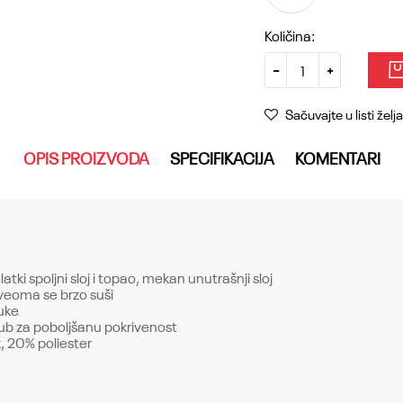
Količina:
Sačuvajte u listi želja
OPIS PROIZVODA
SPECIFIKACIJA
KOMENTARI
atki spoljni sloj i topao, mekan unutrašnji sloj
i veoma se brzo suši
uke
rub za poboljšanu pokrivenost
, 20% poliester