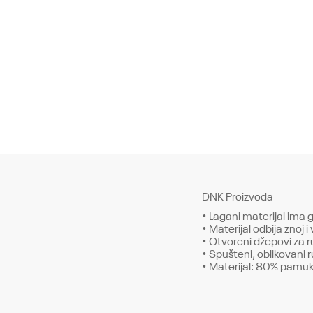
DNK Proizvoda
• Lagani materijal ima gl
• Materijal odbija znoj 
• Otvoreni džepovi za r
• Spušteni, oblikovani 
• Materijal: 80% pamuk
Karakteristika