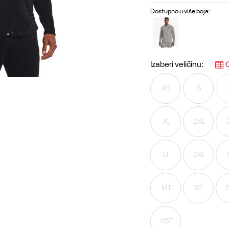
Dostupno u više boja:
Izaberi veličinu:
O
XS
S
XL
2XL
LT
2XL
MT
ST
XST