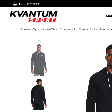
0800 222 333
MOGUĆA ZAMENA 14 DANA OD DOSTAVE
MU
Kvantum Sport Online Shop
Proizvodi
Odeća
Gornji delovi