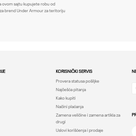
Email
ovom sajtu kupujete robu od
Gornji delovi
za brend Under Armour za teritoriju
Muškarci
Tops, Loose
Under Armour
-
IJE
KORISNIČKI SERVIS
N
Provera statusa pošiljke
Najčešća pitanja
Kako kupiti
Načini plaćanja
P
Zamena veličine i zamena artikla za
drugi
Uslovi korišćenja i prodaje