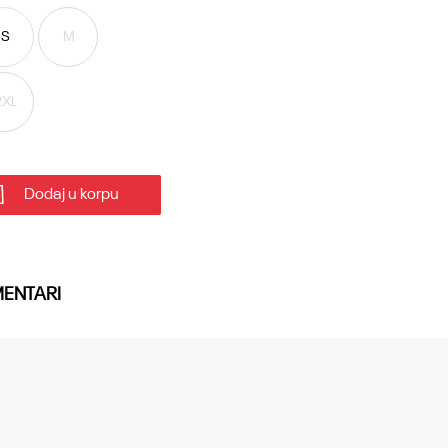
S
M
2XL
Dodaj u korpu
ENTARI