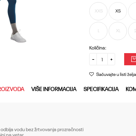
XXS
XS
L
XL
Količina:
Sačuvajte u listi želja
ROIZVODA
VIŠE INFORMACIJA
SPECIFIKACIJA
KOM
 odbija vodu bez žrtvovanja prozračnosti
ojni na vetar