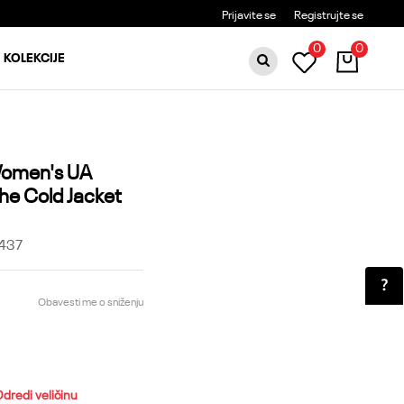
BESPLATNA DOSTAVA ZA PORUDŽBINE PREKO 6000RSD
Prijavite se
Registrujte se
0
0
KOLEKCIJE
Women's UA
he Cold Jacket
437
Obavesti me o sniženju
dredi veličinu