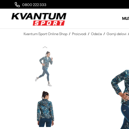
0800 222 333
MOGUĆA ZAMENA 14 DANA OD DOSTAVE
MU
Kvantum Sport Online Shop
Proizvodi
Odeća
Gornji delovi