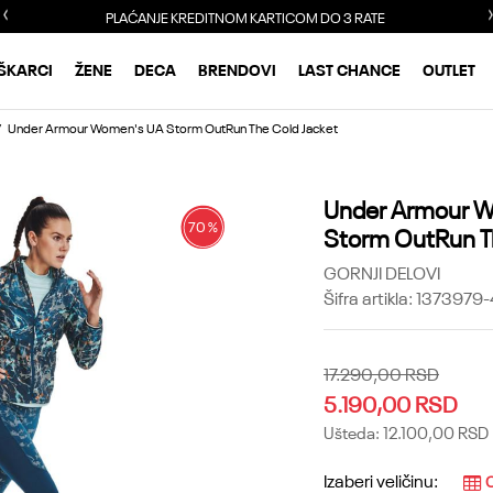
PLAĆANJE KREDITNOM KARTICOM DO 3 RATE
ŠKARCI
ŽENE
DECA
BRENDOVI
LAST CHANCE
OUTLET
Under Armour Women's UA Storm OutRun The Cold Jacket
Under Armour 
70
%
Storm OutRun T
GORNJI DELOVI
Šifra artikla:
1373979-
17.290,00
RSD
5.190,00
RSD
Ušteda:
12.100,00
RSD
Izaberi veličinu:
O