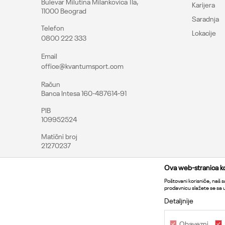
Bulevar Milutina Milankovica 11a,
Karijera
Uvoznik
11000 Beograd
Saradnja
Kvantum sport d.o.o. B
Telefon
Lokacije
Proizvodjač
0800 222 333
Pošalji
UNDER ARMOUR
Email
office@kvantumsport.com
Kategorija
Račun
Banca Intesa 160-487614-91
Pol
PIB
109952524
Kroj
Matični broj
Brend
21270237
CO
Ova web-stranica kor
Poštovani korisniče, naš sa
prodavnicu slažete se sa
Detaljnije
Obavezni