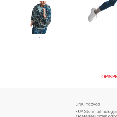
OPIS P
DNK Proizvod
• UA Storm tehnologija
• Materijali i dizajn odb