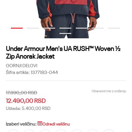
1
2
3
4
5
6
7
8
Under Armour Men's UA RUSH™ Woven ½
Zip Anorak Jacket
GORNJI DELOVI
Šifra artikla:
1377183-044
Obavesti me o sniženju
17.890,00
RSD
12.490,00
RSD
Ušteda:
5.400,00
RSD
Izaberi veličinu:
Odredi veličinu