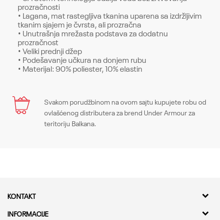
prozračnosti
• Lagana, mat rastegljiva tkanina uparena sa izdržljivim
tkanim sjajem je čvrsta, ali prozračna
• Unutrašnja mrežasta podstava za dodatnu
prozračnost
• Veliki prednji džep
• Podešavanje učkura na donjem rubu
• Materijal: 90% poliester, 10% elastin
Karakteristika
Svakom porudžbinom na ovom sajtu kupujete robu od
Ime/Nadimak
ovlašćenog distributera za brend Under Armour za
Kategorija
Gornji delovi
teritoriju Balkana.
Pol
Muškarci
Email
Kroj
Tops, Loose
Brend
Under Armour
Poruka
KONTAKT
CO
-
Kvantum Sport d.o.o.
INFORMACIJE