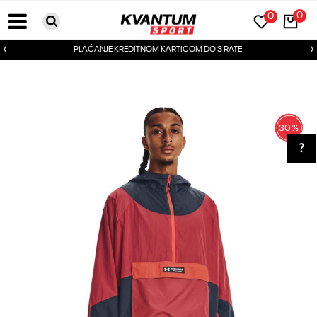
0
0
PLAĆANJE KREDITNOM KARTICOM DO 3 RATE
30
%