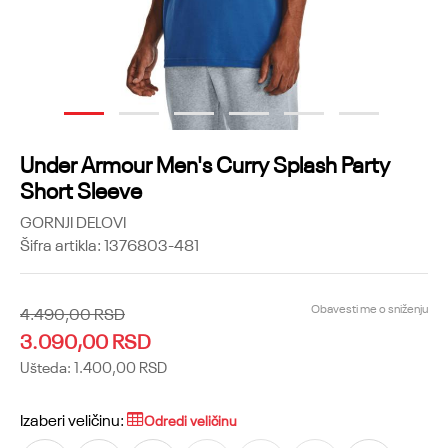
1
2
3
4
5
6
Under Armour Men's Curry Splash Party
Short Sleeve
GORNJI DELOVI
Šifra artikla:
1376803-481
Obavesti me o sniženju
4.490,00
RSD
3.090,00
RSD
Ušteda:
1.400,00
RSD
Izaberi veličinu:
Odredi veličinu