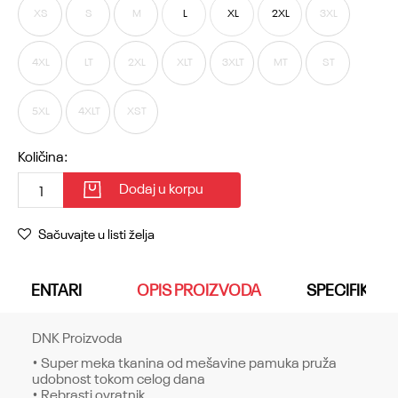
XS
S
M
L
XL
2XL
3XL
4XL
LT
2XL
XLT
3XLT
MT
ST
5XL
4XLT
XST
Količina:
Dodaj u korpu
Sačuvajte u listi želja
KOMENTARI
OPIS PROIZVODA
SPECIFIKACI
DNK Proizvoda
• Super meka tkanina od mešavine pamuka pruža
udobnost tokom celog dana
• Rebrasti ovratnik