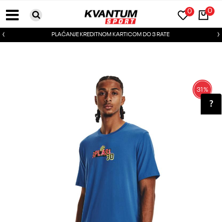
0
0
PLAĆANJE KREDITNOM KARTICOM DO 3 RATE
31
%