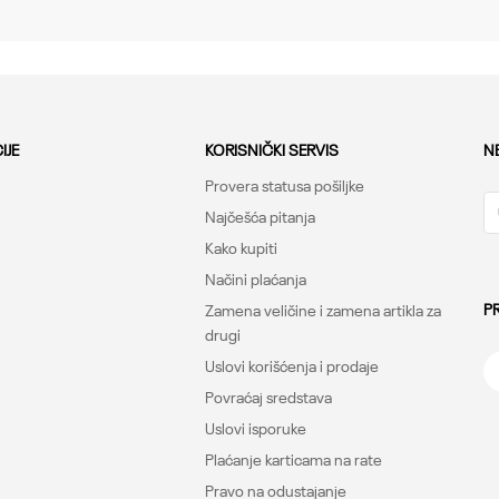
Tops, Fitted
Under Armour
CO
IJE
KORISNIČKI SERVIS
N
Provera statusa pošiljke
Najčešća pitanja
Kako kupiti
Načini plaćanja
P
Zamena veličine i zamena artikla za
drugi
Uslovi korišćenja i prodaje
Povraćaj sredstava
Uslovi isporuke
Plaćanje karticama na rate
Pravo na odustajanje