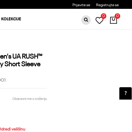
BESPLATNA DOSTAVA ZA PORUDŽBINE PREKO 6000RSD
Prijavite se
Registrujte se
0
0
KOLEKCIJE
en's UA RUSH™
y Short Sleeve
001
Obavesti me o sniženju
dredi veličinu