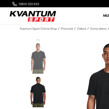
0800 222 333
MOGUĆA ZAMENA 14 DANA OD DOSTAVE
MU
Kvantum Sport Online Shop
Proizvodi
Odeća
Gornji delovi