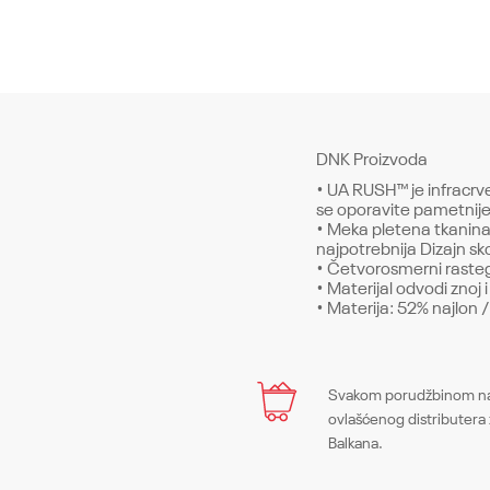
DNK Proizvoda
• UA RUSH™ je infracrve
se oporavite pametnij
• Meka pletena tkanin
najpotrebnija Dizajn sk
• Četvorosmerni rastegl
• Materijal odvodi znoj 
• Materija: 52% najlon 
Karakteristika
Ime/Nadimak
Svakom porudžbinom na 
Kategorija
ovlašćenog distributera 
Balkana.
Pol
Poruka