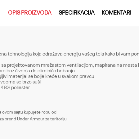
OPIS PROIZVODA
SPECIFIKACIJA
KOMENTARI
na tehnologija koja odražava energiju vašeg tela kako bi vam pomo
e
a sa projektovanom mrežastom ventilacijom, mapirana na mesta 
oro bez šivanja da eliminiše habanje
jivi materijal se bolje kreće u svakom pravcu
i veoma se brzo suši
/ 48% poliester
Email
ovom sajtu kupujete robu od
Gornji delovi
za brend Under Armour za teritoriju
Muškarci