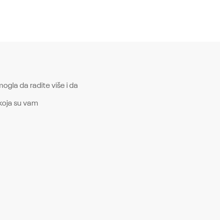
gla da radite više i da
koja su vam