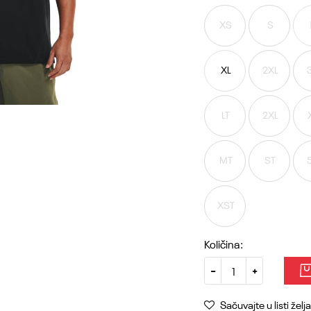
XS
S
XL
2XL
LT
2XL
MT
ST
XST
Količina:
Sačuvajte u listi želja