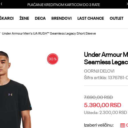
PLAĆANJE KREDITNOM KARTICOM DO 3 RATE
ŠKARCI
ŽENE
DECA
BRENDOVI
LAST CHANCE
OUTLET
Under Armour Men's UA RUSH™ Seamless Legacy Short Sleeve
Under Armour M
30
%
Seamless Legac
GORNJI DELOVI
Šifra artikla:
1376781-
7.690,00
RSD
5.390,00
RSD
Ušteda:
2.300,00
RSD
Izaberi veličinu:
O