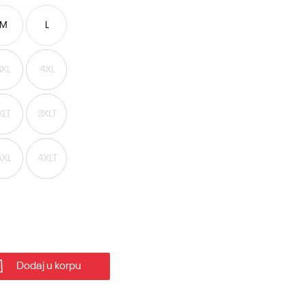
M
L
3XL
4XL
XLT
3XLT
5XL
4XLT
Dodaj u korpu