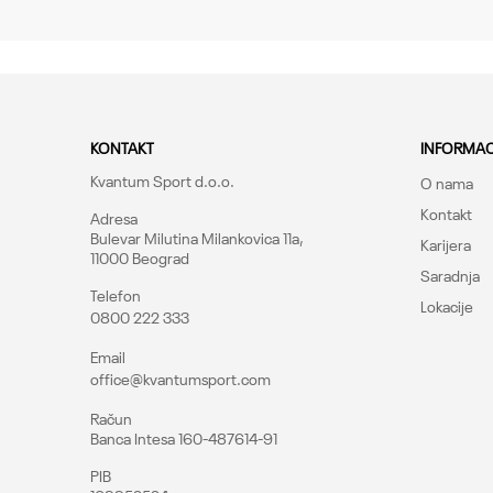
Kroj
Brend
CO
KONTAKT
INFORMAC
Kvantum Sport d.o.o.
O nama
Kontakt
Adresa
Bulevar Milutina Milankovica 11a,
Karijera
11000 Beograd
Saradnja
Telefon
Lokacije
0800 222 333
Pošalji
Email
office@kvantumsport.com
Račun
Banca Intesa 160-487614-91
PIB