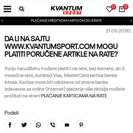
0
0
PLAĆANJE KREDITNOM KARTICOM DO 3 RATE
21.05.2020.
DA LI NA SAJTU
WWW.KVANTUMSPORT.COM MOGU
PLATITI PORUČENE ARTIKLE NA RATE?
Svoju narudžbinu možete platiti i na rate, bez kamate, do 3
mesečne rate, koristeći Visa, MasterCard kartice banke
Intesa. Kartica mora biti odobrena od strane banke
izdavaoca za online (Internet) plaćanje više detalja možete
pročitati na strani
PLAĆANJE KARTICAMA NA RATE
Podeli