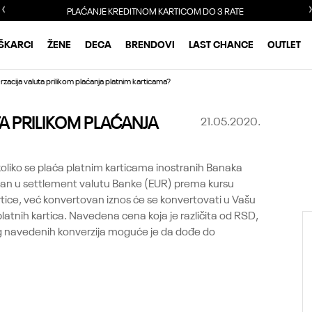
PLAĆANJE KREDITNOM KARTICOM DO 3 RATE
ŠKARCI
ŽENE
DECA
BRENDOVI
LAST CHANCE
OUTLET
erzacija valuta prilikom plaćanja platnim karticama?
TA PRILIKOM PLAĆANJA
21.05.2020.
24.
Jul.
koliko se plaća platnim karticama inostranih Banaka
tovan u settlement valutu Banke (EUR) prema kursu
rtice, već konvertovan iznos će se konvertovati u Vašu
platnih kartica. Navedena cena koja je različita od RSD,
og navedenih konverzija moguće je da dođe do
KOJA SKALA VELIČINE JE IZRAŽENA NA
SAJTU?