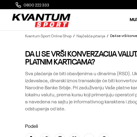
0800 222 333
MOGUĆA ZAMENA 14 DANA OD DOSTAVE
MU
Kvantum Sport Online Shop
Najčešća pitanja
Da li se vrši konv
DA LI SE VRŠI KONVERZACIJA VALU
PLATNIM KARTICAMA?
Sva plaćanja će biti obavljenima u dinarima (RSD). U
izdavalaca, dinarski iznos transakcije će biti konver
Narodne Banke Srbije. Pri zaduživanju Vaše platne ka
lokalnu valutu, prema kursu koji primenjuju operatori 
a navedena na sajtu je informativnog karaktera i zb
odstupanja od iste.
Podeli