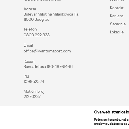
Kontakt
Adresa
Bulevar Milutina Milankovica 11a,
Karijera
11000 Beograd
Saradnja
Telefon
Lokacije
0800 222 333
Email
office@kvantumsport.com
Račun
Banca Intesa 160-487614-91
PIB
109952524
Matični broj
21270237
Ova web-stranica kor
Poštovani korisniče, naš sa
prodavnicu slažete se sa