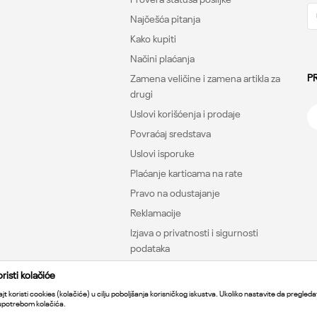
Najčešća pitanja
Kako kupiti
Načini plaćanja
P
Zamena veličine i zamena artikla za
drugi
Uslovi korišćenja i prodaje
Povraćaj sredstava
Uslovi isporuke
Plaćanje karticama na rate
Pravo na odustajanje
Reklamacije
Izjava o privatnosti i sigurnosti
podataka
isti kolačiće
jt koristi cookies (kolačiće) u cilju poboljšanja korisničkog iskustva. Ukoliko nastavite da pregledat
 upotrebom kolačića.