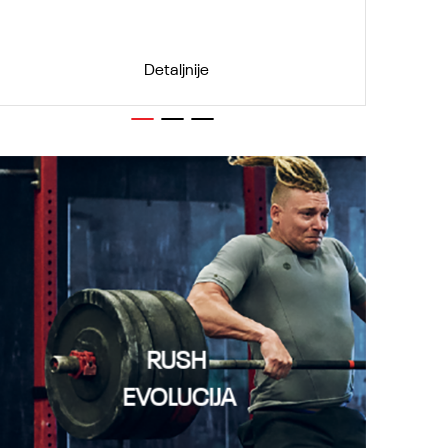
Detaljnije
1
2
3
RUSH
EVOLUCIJA