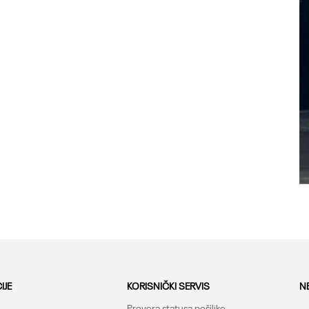
IJE
KORISNIČKI SERVIS
N
Provera statusa pošiljke