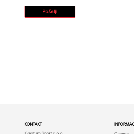
Pošalji
KONTAKT
INFORMAC
Kvantum Sport d.o.o.
O nama