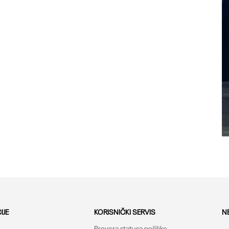
IJE
KORISNIČKI SERVIS
N
Provera statusa pošiljke