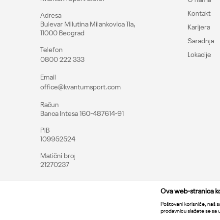
Kontakt
Adresa
Bulevar Milutina Milankovica 11a,
Karijera
11000 Beograd
Saradnja
Telefon
Lokacije
0800 222 333
Email
office@kvantumsport.com
Račun
Banca Intesa 160-487614-91
PIB
109952524
Matični broj
21270237
Ova web-stranica kor
Poštovani korisniče, naš sa
prodavnicu slažete se sa