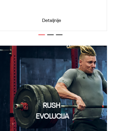
Detaljnije
1
2
3
RUSH
EVOLUCIJA