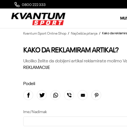
0800 222 333
MOGUĆA ZAMENA 14 DANA OD DOSTAVE
MU
Kvantum Sport Online Shop
Najčešća pitanja
Kako da reklamira
KAKO DA REKLAMIRAM ARTIKAL?
Ukoliko želite da dobijeni artikal reklamirate molimo V
REKLAMACIJE
Podeli
Ime/Nadimak