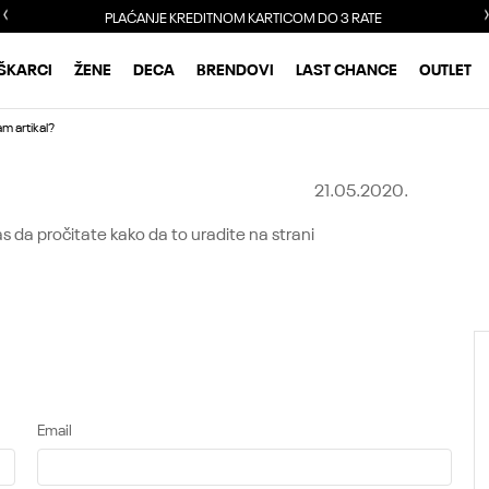
PLAĆANJE KREDITNOM KARTICOM DO 3 RATE
ŠKARCI
ŽENE
DECA
BRENDOVI
LAST CHANCE
OUTLET
m artikal?
21.05.2020.
as da pročitate kako da to uradite na strani
24.
Jul.
KOJA SKALA VELIČINE JE IZRAŽENA NA
SAJTU?
Email