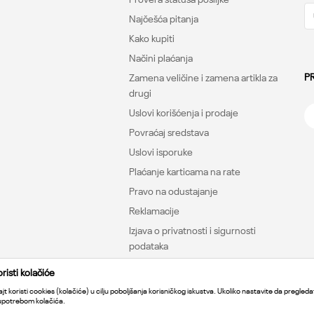
Najčešća pitanja
Kako kupiti
Načini plaćanja
P
Zamena veličine i zamena artikla za
drugi
Uslovi korišćenja i prodaje
Povraćaj sredstava
Uslovi isporuke
Plaćanje karticama na rate
Pravo na odustajanje
Reklamacije
Izjava o privatnosti i sigurnosti
podataka
isti kolačiće
jt koristi cookies (kolačiće) u cilju poboljšanja korisničkog iskustva. Ukoliko nastavite da pregledat
 upotrebom kolačića.